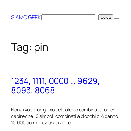
Vai
al
SIAMO GEEK
Cerca
Cerca
contenuto
Tag:
pin
1234, 1111, 0000 … 9629,
8093, 8068
Non ci vuole un genio del calcolo combinatorio per
capire che 10 simboli combinati a blocchi di 4 danno
10.000 combinazioni diverse.