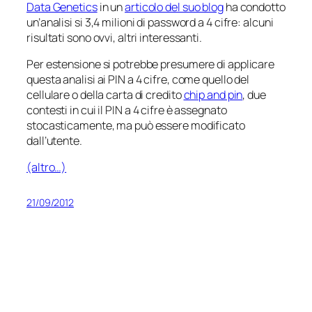
Data Genetics
in un
articolo del suo blog
ha condotto
un’analisi si 3,4 milioni di password a 4 cifre: alcuni
risultati sono ovvi, altri interessanti.
Per estensione si potrebbe presumere di applicare
questa analisi ai PIN a 4 cifre, come quello del
cellulare o della carta di credito
chip and pin
, due
contesti in cui il PIN a 4 cifre è assegnato
stocasticamente, ma può essere modificato
dall’utente.
(altro…)
21/09/2012