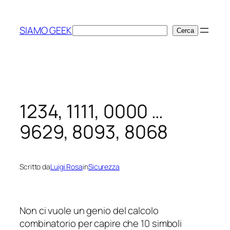
Vai
al
SIAMO GEEK
Cerca
Cerca
contenuto
1234, 1111, 0000 …
9629, 8093, 8068
Scritto da
Luigi Rosa
in
Sicurezza
Non ci vuole un genio del calcolo
combinatorio per capire che 10 simboli