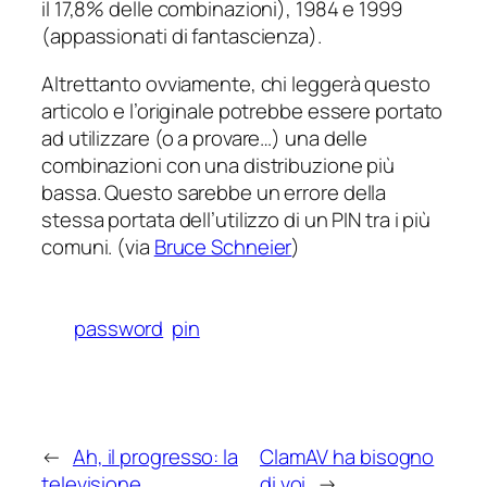
il 17,8% delle combinazioni), 1984 e 1999
(appassionati di fantascienza).
Altrettanto ovviamente, chi leggerà questo
articolo e l’originale potrebbe essere portato
ad utilizzare (o a provare…) una delle
combinazioni con una distribuzione più
bassa. Questo sarebbe un errore della
stessa portata dell’utilizzo di un PIN tra i più
comuni. (via
Bruce Schneier
)
password
pin
←
Ah, il progresso: la
ClamAV ha bisogno
televisione
di voi
→