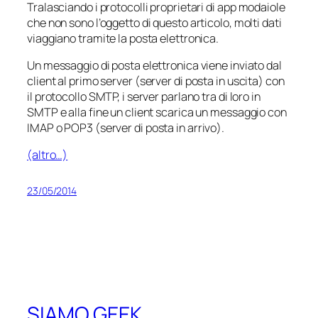
Tralasciando i protocolli proprietari di
app
modaiole
che non sono l’oggetto di questo articolo, molti dati
viaggiano tramite la posta elettronica.
Un messaggio di posta elettronica viene inviato dal
client al primo server (
server di posta in uscita
) con
il protocollo SMTP, i server parlano tra di loro in
SMTP e alla fine un client scarica un messaggio con
IMAP o POP3 (
server di posta in arrivo
).
(altro…)
23/05/2014
SIAMO GEEK