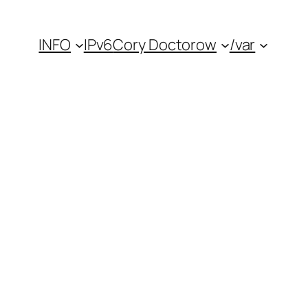
INFO
IPv6
Cory Doctorow
/var