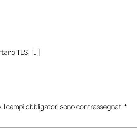
rtano TLS: […]
.
I campi obbligatori sono contrassegnati
*