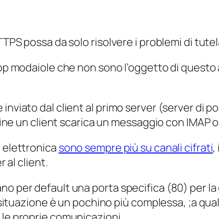
TTPS possa da solo risolvere i problemi di tute
pp
modaiole che non sono l’oggetto di questo ar
nviato dal client al primo server (
server di po
a fine un client scarica un messaggio con IMAP 
a elettronica
sono sempre più su canali cifrati
,
 al client.
o per default una porta specifica (80) per la 
a situazione è un pochino più complessa, ;a qual
 le proprie comunicazioni.