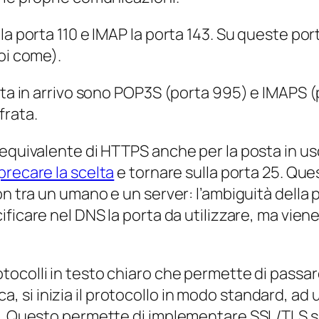
la porta 110 e IMAP la porta 143. Su queste por
oi come).
osta in arrivo sono POP3S (porta 995) e IMAPS 
frata.
equivalente di HTTPS anche per la posta in usc
precare la scelta
e tornare sulla porta 25. Qu
non tra un umano e un server: l’ambiguità dell
ificare nel DNS la porta da utilizzare, ma vie
otocolli in testo chiaro che permette di passar
tica, si inizia il protocollo in modo standard, a
a. Questo permette di implementare SSL/TLS su