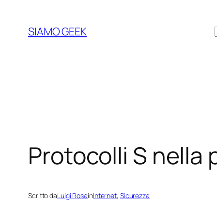
Vai
al
SIAMO GEEK
contenuto
Protocolli S nella
Scritto da
Luigi Rosa
in
Internet
, 
Sicurezza