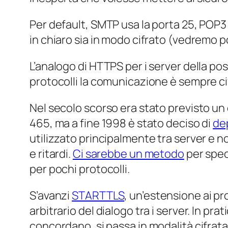
Per default, SMTP usa la porta 25, POP3 
in chiaro sia in modo cifrato (vedremo p
L’analogo di HTTPS per i server della p
protocolli la comunicazione è sempre ci
Nel secolo scorso era stato previsto un 
465, ma a fine 1998 è stato deciso di
de
utilizzato principalmente tra server e 
e ritardi.
Ci sarebbe un metodo
per spec
per pochi protocolli.
S’avanzi
STARTTLS
, un’estensione ai pr
arbitrario del dialogo tra i server. In pra
concordano, si passa in modalità cifrat