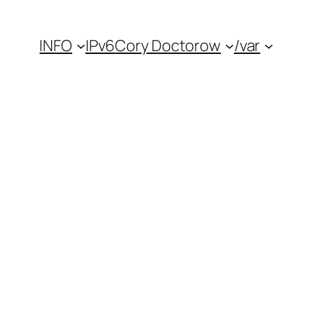
INFO
IPv6
Cory Doctorow
/var