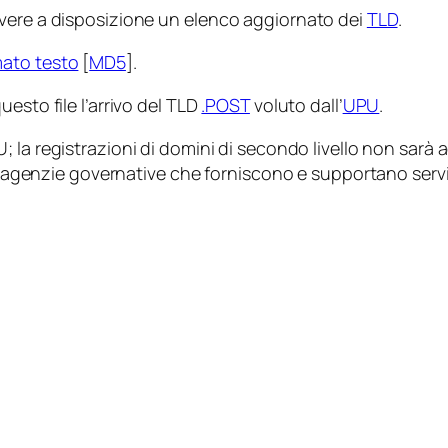
avere a disposizione un elenco aggiornato dei
TLD
.
mato testo
[
MD5
].
esto file l’arrivo del TLD
.POST
voluto dall’
UPU
.
U; la registrazioni di domini di secondo livello non sarà 
e agenzie governative che forniscono e supportano servizi 