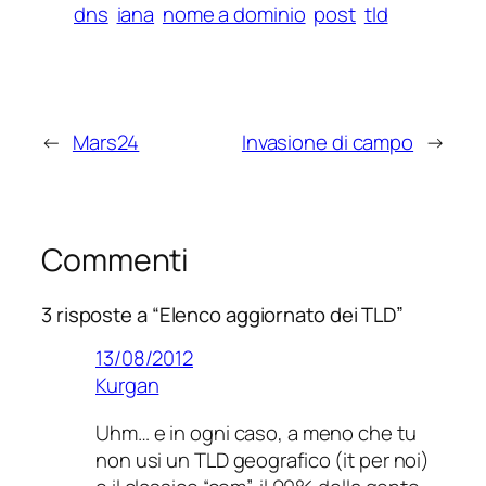
dns
iana
nome a dominio
post
tld
←
Mars24
Invasione di campo
→
Commenti
3 risposte a “Elenco aggiornato dei TLD”
13/08/2012
Kurgan
Uhm… e in ogni caso, a meno che tu
non usi un TLD geografico (it per noi)