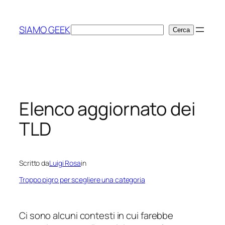
Vai
al
SIAMO GEEK
Cerca
Cerca
contenuto
Elenco aggiornato dei
TLD
Scritto da
Luigi Rosa
in
Troppo pigro per scegliere una categoria
Ci sono alcuni contesti in cui farebbe