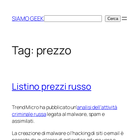
Vai
al
SIAMO GEEK
Cerca
Cerca
contenuto
Tag:
prezzo
Listino prezzi russo
Trend Micro ha pubblicato un’
analisi dell’attività
criminale russa
legata al malware, spam e
assimilati.
La creazione di malware o l’hacking di siti o email è
passata da qualcosa di goliardico ad una vera e