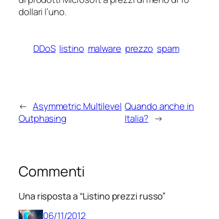
dollari l’uno.
DDoS
listino
malware
prezzo
spam
←
Asymmetric Multilevel
Quando anche in
Outphasing
Italia?
→
Commenti
Una risposta a “Listino prezzi russo”
06/11/2012