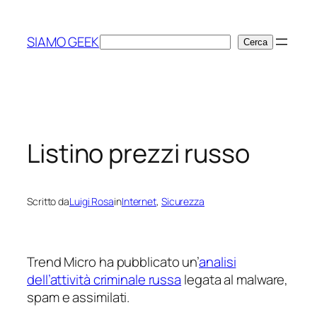
Vai
al
SIAMO GEEK
Cerca
Cerca
contenuto
Listino prezzi russo
Scritto da
Luigi Rosa
in
Internet
, 
Sicurezza
Trend Micro ha pubblicato un’
analisi
dell’attività criminale russa
legata al malware,
spam e assimilati.