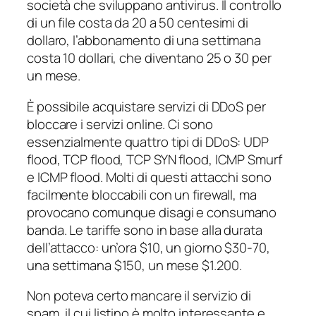
società che sviluppano antivirus. Il controllo
di un file costa da 20 a 50 centesimi di
dollaro, l’abbonamento di una settimana
costa 10 dollari, che diventano 25 o 30 per
un mese.
È possibile acquistare servizi di DDoS per
bloccare i servizi online. Ci sono
essenzialmente quattro tipi di DDoS: UDP
flood, TCP flood, TCP SYN flood, ICMP Smurf
e ICMP flood. Molti di questi attacchi sono
facilmente bloccabili con un firewall, ma
provocano comunque disagi e consumano
banda. Le tariffe sono in base alla durata
dell’attacco: un’ora $10, un giorno $30-70,
una settimana $150, un mese $1.200.
Non poteva certo mancare il servizio di
spam, il cui listino è molto interessante e