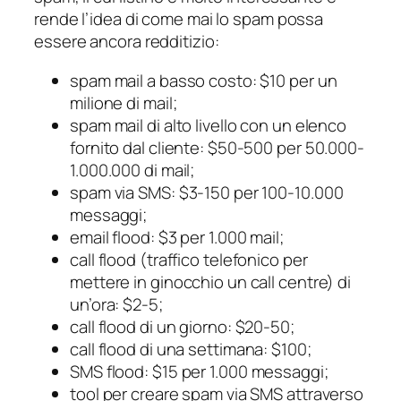
rende l’idea di come mai lo spam possa
essere ancora redditizio:
spam mail a basso costo: $10 per un
milione di mail;
spam mail di alto livello con un elenco
fornito dal cliente: $50-500 per 50.000-
1.000.000 di mail;
spam via SMS: $3-150 per 100-10.000
messaggi;
email flood
: $3 per 1.000 mail;
call flood
(traffico telefonico per
mettere in ginocchio un call centre) di
un’ora: $2-5;
call flood
di un giorno: $20-50;
call flood
di una settimana: $100;
SMS flood
: $15 per 1.000 messaggi;
tool per creare spam via SMS attraverso