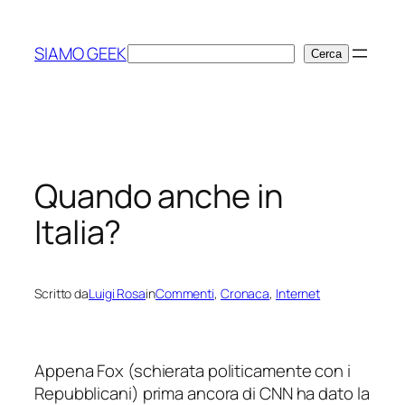
Vai
al
SIAMO GEEK
Cerca
Cerca
contenuto
Quando anche in
Italia?
Scritto da
Luigi Rosa
in
Commenti
, 
Cronaca
, 
Internet
Appena Fox (schierata politicamente con i
Repubblicani) prima ancora di CNN ha dato la