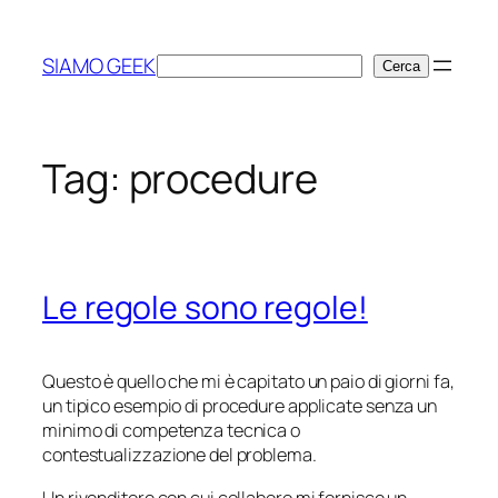
Vai
al
SIAMO GEEK
Cerca
Cerca
contenuto
Tag:
procedure
Le regole sono regole!
Questo è quello che mi è capitato un paio di giorni fa,
un tipico esempio di procedure applicate senza un
minimo di competenza tecnica o
contestualizzazione del problema.
Un rivenditore con cui collaboro mi fornisce un