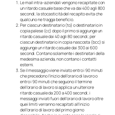
Le mail intra-aziendali vengono recapitate con
un ritardo casuale base che va dai 400 agli 800
secondi; la stocasticità del recapito evita che
qualcuno ne tragga beneficio.
Per ciascun destinatario (to) o destinatario in
copia palese (cc) dopo il primo si aggiunge un
ritardo casuale dai 40 agli 80 secondi; per
ciascun destinatario in copia nascosta (bcc) si
aggiunge un ritardo casuale dai 300 ai 600
secondi. Contano solamente i destinatari della
medesima azienda, non contano i contatti
esterni.
Se il messaggio viene inviato entro i 90 minuti
che precedono l’inizio dell’orario di lavoro o
entro i 90 minuti che seguono il termine
dell’orario di lavoro si applica un ulteriore
ritardo casuale da 200 a 400 secondi; i
messaggi inviati fuori dell’orario di lavoro oltre
quei limiti verranno recapitati all’inizio
dell’orario di lavoro del primo giorno