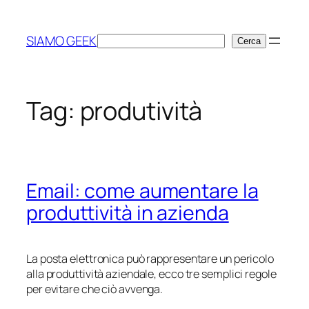
Vai
al
SIAMO GEEK
Cerca
Cerca
contenuto
Tag:
produtività
Email: come aumentare la
produttività in azienda
La posta elettronica può rappresentare un pericolo
alla produttività aziendale, ecco tre semplici regole
per evitare che ciò avvenga.