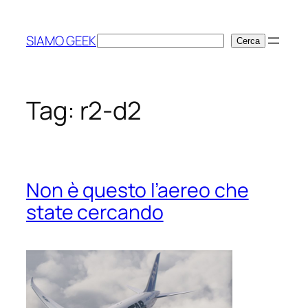
Vai
al
SIAMO GEEK
Cerca
Cerca
contenuto
Tag:
r2-d2
Non è questo l’aereo che
state cercando