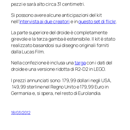
pezzi e sarà alto circa 31 centimetri.
Si possono avere alcune anticipazioni del kit
nell’
intervista ai due creatori
e in
questo set di flickr
.
La parte superiore del droide è completamente
girevole e la terza gamba è estensibile. Il kit è stato
realizzato basandosi sui disegno originali forniti
dalla Lucas Film.
Nella confezione è inclusa una
targa
con i dati del
droide e una versione ridotta di R2-D2 in LEGO.
I prezzi annunciati sono: 179,99 dollari negli USA,
149,99 sterline nel Regno Unito e 179,99 Euro in
Germania e, si spera, nel resto di Eurolandia.
18/03/2012