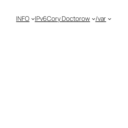
INFO
IPv6
Cory Doctorow
/var