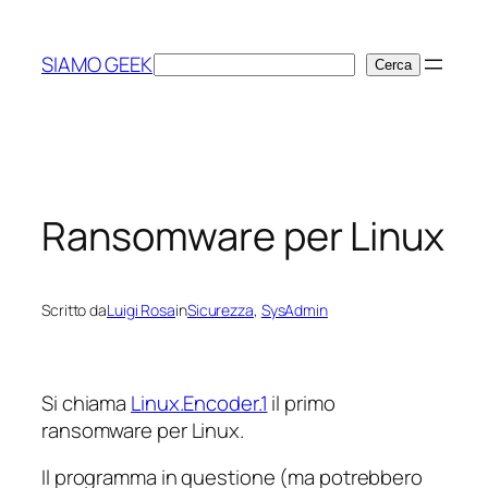
Vai
al
SIAMO GEEK
Cerca
Cerca
contenuto
Ransomware per Linux
Scritto da
Luigi Rosa
in
Sicurezza
, 
SysAdmin
Si chiama
Linux.Encoder.1
il primo
ransomware per Linux.
Il programma in questione (ma potrebbero