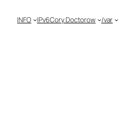
INFO
IPv6
Cory Doctorow
/var