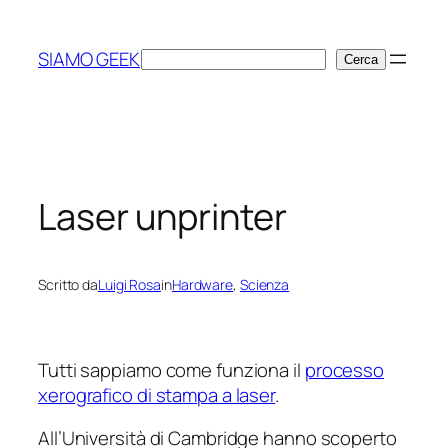
Vai
al
SIAMO GEEK
Cerca
Cerca
contenuto
Laser unprinter
Scritto da
Luigi Rosa
in
Hardware
, 
Scienza
Tutti sappiamo come funziona il
processo
xerografico di stampa a laser
.
All’Università di Cambridge hanno scoperto