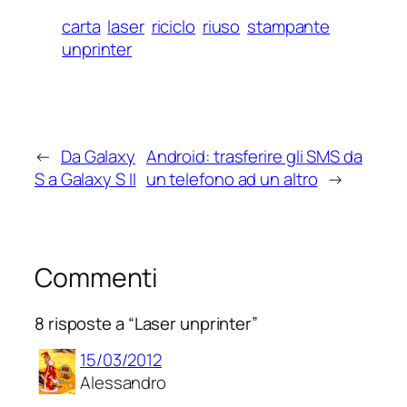
carta
laser
riciclo
riuso
stampante
unprinter
←
Da Galaxy
Android: trasferire gli SMS da
S a Galaxy S II
un telefono ad un altro
→
Commenti
8 risposte a “Laser unprinter”
15/03/2012
Alessandro