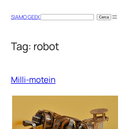
Vai
al
SIAMO GEEK
Cerca
Cerca
contenuto
Tag:
robot
Milli-motein