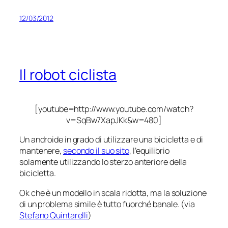
12/03/2012
Il robot ciclista
[youtube=http://www.youtube.com/watch?
v=SqBw7XapJKk&w=480]
Un androide in grado di utilizzare una bicicletta e di
mantenere,
secondo il suo sito
, l’equilibrio
solamente utilizzando lo sterzo anteriore della
bicicletta.
Ok che è un modello in scala ridotta, ma la soluzione
di un problema simile è tutto fuorché banale. (via
Stefano Quintarelli
)