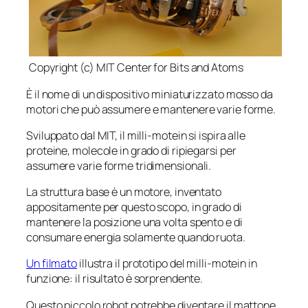
Copyright (c) MIT Center for Bits and Atoms
È il nome di un dispositivo miniaturizzato mosso da
motori che può assumere e mantenere varie forme.
Sviluppato dal MIT, il milli-motein si ispira alle
proteine, molecole in grado di ripiegarsi per
assumere varie forme tridimensionali.
La struttura base è un motore, inventato
appositamente per questo scopo, in grado di
mantenere la posizione una volta spento e di
consumare energia solamente quando ruota.
Un filmato
illustra il prototipo del milli-motein in
funzione: il risultato è sorprendente.
Questo piccolo robot potrebbe diventare il mattone