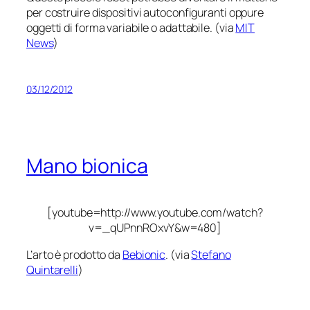
per costruire dispositivi autoconfiguranti oppure
oggetti di forma variabile o adattabile. (via
MIT
News
)
03/12/2012
Mano bionica
[youtube=http://www.youtube.com/watch?
v=_qUPnnROxvY&w=480]
L’arto è prodotto da
Bebionic
. (via
Stefano
Quintarelli
)