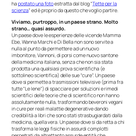
ha
postato una foto
estratta dal blog “
Tette per la
scienza
” ed è proprio da questo che voglio partire.
Viviamo, purtroppo, in un paese strano. Molto
strano… quasi assurdo.
Un paese dove le esperienze delle vicende
Mamma
Ebe
,
Wanna Marchi
e
Di Bella
non sono servite a
nulla al punto da permettere ad un nuovo
imbonitore,
Vannoni
, di porsi come nuovo santone
della medicina italiana, senza che non sia stata
prodotta una qualsiasi prova scientificha (e
sottolineo scientifica) delle sue “cure”. Un paese
dove si permette a trasmissioni televisive (prima fra
tutte “
Le Iene
“) di spacciare per soluzioni e rimedi
scientifici delle teorie che di scientifico non hanno
assolutamente nulla, trasformando beveroni vegani
in cure per reali malattie degenerative dando
credibilità a libri che sono stati strasbugiardati dalla
medicina, quella vera. Un paese dove si da retta a chi
trasforma le leggi fisiche in assurdi complotti
perpetrati da altrettanto assurde entità che