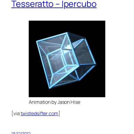
Tesseratto – Ipercubo
Animation by Jason Hise
[via
twistedsifter.com
]
13/12/2012