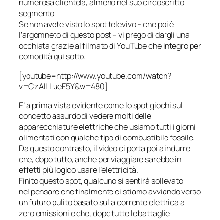
numerosa clientela, almeno nel suo circoscritto
segmento.
Se non avete visto lo spot televivo – che poi è
l’argomneto di questo post – vi prego di dargli una
occhiata grazie al filmato di YouTube che integro per
comodità qui sotto.
[youtube=http://www.youtube.com/watch?
v=CzAILLueF5Y&w=480]
E’ a prima vista evidente come lo spot giochi sul
concetto assurdo di vedere molti delle
apparecchiature elettriche che usiamo tutti i giorni
alimentati con qualche tipo di combustibile fossile.
Da questo contrasto, il video ci porta poi a indurre
che, dopo tutto, anche per viaggiare sarebbe in
effetti più logico usare l’elettricità.
Finito questo spot, qualcuno si sentirà sollevato
nel pensare che finalmente ci stiamo avviando verso
un futuro pulito basato sulla corrente elettrica a
zero emissioni
e che, dopo tutte le battaglie