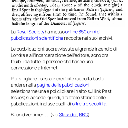
La
Royal Society
ha messo
online 350 anni di
pubblicazioni scientifiche
raccolte nei suoi archivi.
Le pubblicazioni, sopravvissute al grande incendio di
Londra e all’incarcerazione dell’editore, sono ora
fruibili da tutte le persone che hanno una
connessione a Internet.
Per sfogliare questa incredibile raccolta basta
andare nella
pagina delle pubblicazioni
,
selezionarne una e poi clickare in alto sul link
Past
Issues
; si accede, quindi, a tutto lo storico delle
pubblicazioni, incluse quelli di
oltre tre secoli fa
.
Buon divertimento. (via
Slashdot
,
BBC
)