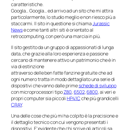
caratteristiche.
Googla… Googla… ed arrivo ad un sito che mi attira
particolarmente, lo studio meglio e non riesco più a
staccarmi. Il sito in questione si chiama
Jurassic
News
e come tanti altri siti è orientato al
retrocomputing, con però una marcia in più.
Il sito gestito da un gruppo di appassionati di lunga
data, che grazie alla loro esperienza e passione
cercano di mantenere attivo un patrimonio che è in
via di estinzione
attraverso delle ben fatte fanzine gratuite che ad
ogni numero tratta in modo dettagliato una serie di
dispositivi che vanno dalle prime
schede di sviluppo
con microprocessori tipo
Z80
,
6502
,
6800
, ai veri e
propri computer sia piccoli
HP41C
che più grandicelli
CRAY
.
Una delle cose che più mi ha colpito è la precisione e
il dettaglio tecnico con cui vengono presentati i
dispositivi. E’ evidente che chi scrive gli articoli sa