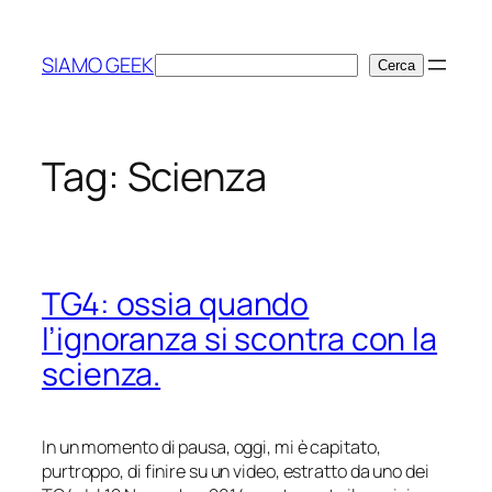
Vai
al
SIAMO GEEK
Cerca
Cerca
contenuto
Tag:
Scienza
TG4: ossia quando
l’ignoranza si scontra con la
scienza.
In un momento di pausa, oggi, mi è capitato,
purtroppo, di finire su un video, estratto da uno dei