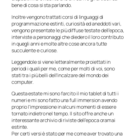
bene di cosa si sta parlando.
Inoltre vengono trattati corsi di linguaggi di
programmazione estinti, curiosità ed aneddoti vari,
vengono presentate le più diffuse testate dell’epoca,
interviste a personaggi che diedero il loro contributo
in quegli anni e molte altre cose ancora tutte
succulente e curiose.
Leggendole si viene letteralmente proiettati in
periodi i quali per me, come per molti di voi, sono
stati tra i più belli dell’incalzare del mondo dei
computer.
Questa estate mi sono farcito il mio tablet di tutti i
numeri e mi sono fatto una full immersion avendo
proprio l’impressione in alcuni momenti di essere
tornato indietro nel tempo. Il sito offre anche un
interessante archivio di riviste dell’epoca oramai
estinte.
Per certi versi è stato per me come aver trovato una