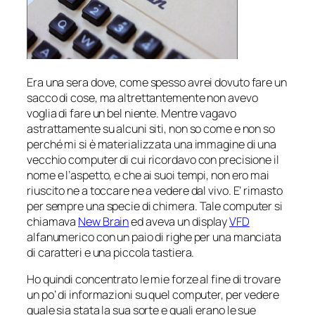
Era una sera dove, come spesso avrei dovuto fare un
sacco di cose, ma altrettantemente non avevo
voglia di fare un bel niente. Mentre vagavo
astrattamente su alcuni siti, non so come e non so
perché mi si è materializzata una immagine di una
vecchio computer di cui ricordavo con precisione il
nome e l’aspetto, e che ai suoi tempi, non ero mai
riuscito ne a toccare ne a vedere dal vivo. E’ rimasto
per sempre una specie di chimera. Tale computer si
chiamava
New Brain
ed aveva un display
VFD
alfanumerico con un paio di righe per una manciata
di caratteri e una piccola tastiera.
Ho quindi concentrato le mie forze al fine di trovare
un po’ di informazioni su quel computer, per vedere
quale sia stata la sua sorte e quali erano le sue