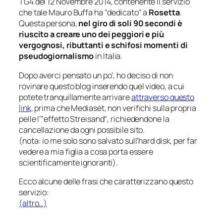
TG4 del 12 Novembre 2014, contenente il servizio
che tale Mauro Buffa ha “dedicato” a
Rosetta
.
Questa persona,
nel giro di soli 90 secondi è
riuscito a creare uno dei peggiori e più
vergognosi, ributtanti e schifosi momenti di
pseudogiornalismo
in Italia.
Dopo averci pensato un po’, ho deciso di non
rovinare questo blog inserendo quel video, a cui
potete tranquillamente arrivare
attraverso questo
link
, prima che Mediaset, non verifichi sulla propria
pelle l’”
effetto Streisand
“, richiedendone la
cancellazione da ogni possibile sito.
(nota: io me solo sono salvato sull’hard disk, per far
vedere a mia figlia a cosa porta essere
scientificamente ignoranti).
Ecco alcune delle frasi che caratterizzano questo
servizio:
(altro…)