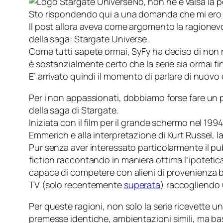
No, non ne è valsa la 
Sto rispondendo qui a una domanda che mi ero 
Il post allora aveva come argomento la ragionevo
della saga:
Stargate Universe
.
Come tutti sapete ormai, SyFy ha deciso di non ri
è sostanzialmente certo che la serie sia ormai fin
E’ arrivato quindi il momento di parlare di nuovo
Per i non appassionati, dobbiamo forse fare un 
della saga di Stargate.
Iniziata con il film per il grande schermo nel 19
Emmerich e alla interpretazione di Kurt Russel, l
Pur senza aver interessato particolarmente il pubb
fiction
raccontando in maniera ottima l’ipotetica
capace di competere con alieni di provenienza ben
TV (solo recentemente
superata
) raccogliendo u
Per queste ragioni, non solo la serie ricevette 
premesse identiche, ambientazioni simili, ma bas