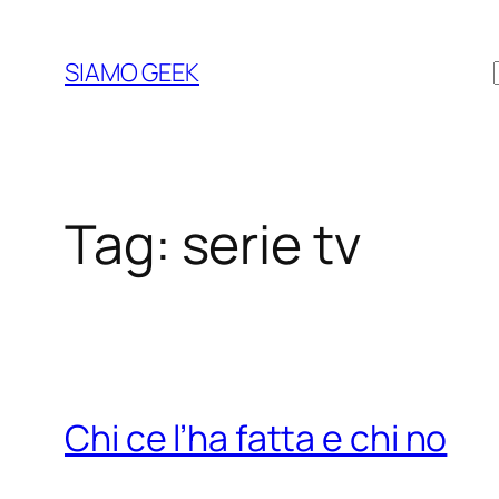
Vai
al
SIAMO GEEK
contenuto
Tag:
serie tv
Chi ce l’ha fatta e chi no