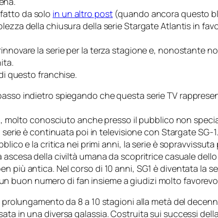
pena.
fatto da solo
in un altro post
(quando ancora questo blo
lezza della chiusura della serie
Stargate Atlantis
in fav
nnovare la serie per la terza stagione e, nonostante non
ita.
 di questo
franchise
.
passo indietro spiegando che questa serie TV rappresen
94, molto conosciuto anche presso il pubblico non specia
a serie è continuata poi in televisione con
Stargate SG-1
lico e la critica nei primi anni, la serie è sopravvissuta
 ascesa della civiltà umana da scopritrice casuale dell
 più antica. Nel corso di 10 anni, SG1 è diventata la se
n buon numero di fan insieme a giudizi molto favorevoli s
un prolungamento da 8 a 10 stagioni alla metà del decenn
ata in una diversa galassia. Costruita sui successi dell