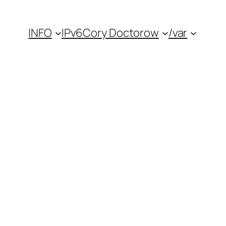
INFO
IPv6
Cory Doctorow
/var