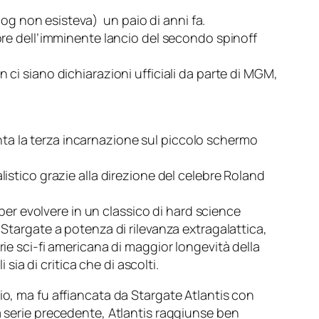
g non esisteva) un paio di anni fa.
ore dell’imminente lancio del secondo spinoff
 ci siano dichiarazioni ufficiali da parte di MGM,
ta la terza incarnazione sul piccolo schermo
listico grazie alla direzione del celebre Roland
.
 per evolvere in un classico di
hard science
o
Stargate
a potenza di rilevanza extragalattica,
rie sci-fi americana di maggior longevità della
ia di critica che di ascolti.
io, ma fu affiancata da
Stargate Atlantis
con
a serie precedente,
Atlantis
raggiunse ben