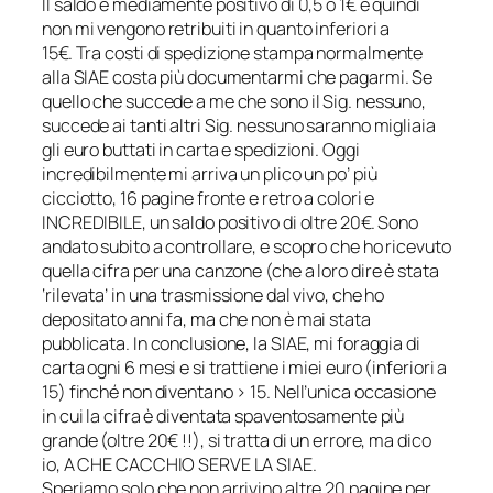
Il saldo è mediamente positivo di 0,5 o 1€ e quindi
non mi vengono retribuiti in quanto inferiori a
15€. Tra costi di spedizione stampa normalmente
alla SIAE costa più documentarmi che pagarmi. Se
quello che succede a me che sono il Sig. nessuno,
succede ai tanti altri Sig. nessuno saranno migliaia
gli euro buttati in carta e spedizioni. Oggi
incredibilmente mi arriva un plico un po’ più
cicciotto, 16 pagine fronte e retro a colori e
INCREDIBILE, un saldo positivo di oltre 20€. Sono
andato subito a controllare, e scopro che ho ricevuto
quella cifra per una canzone (che a loro dire è stata
‘rilevata’ in una trasmissione dal vivo, che ho
depositato anni fa, ma che non è mai stata
pubblicata. In conclusione, la SIAE, mi foraggia di
carta ogni 6 mesi e si trattiene i miei euro (inferiori a
15) finché non diventano > 15. Nell’unica occasione
in cui la cifra è diventata spaventosamente più
grande (oltre 20€ !!), si tratta di un errore, ma dico
io, A CHE CACCHIO SERVE LA SIAE.
Speriamo solo che non arrivino altre 20 pagine per