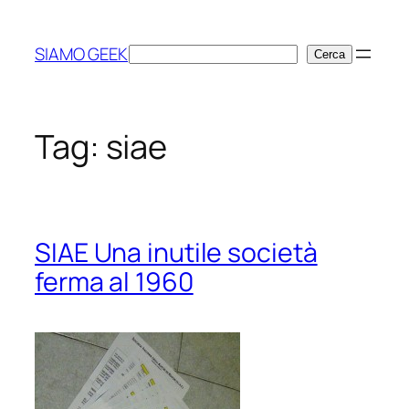
Vai
al
SIAMO GEEK
Cerca
Cerca
contenuto
Tag:
siae
SIAE Una inutile società
ferma al 1960