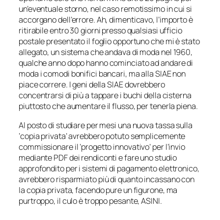
un’eventuale storno, nel caso remotissimo in cui si
accorgano dell’errore. Ah, dimenticavo, l’importo è
ritirabile entro 30 giorni presso qualsiasi ufficio
postale presentato il foglio opportuno che mi è stato
allegato, un sistema che andava di moda nel 1960,
qualche anno dopo hanno cominciato ad andare di
moda i comodi bonifici bancari, ma alla SIAE non
piace correre. I geni della SIAE dovrebbero
concentrarsi di più a tappare i buchi della cisterna
piuttosto che aumentare il flusso, per tenerla piena.
Al posto di studiare per mesi una nuova tassa sulla
‘copia privata’ avrebbero potuto semplicemente
commissionare il ‘progetto innovativo’ per l’invio
mediante PDF dei rendiconti e fare uno studio
approfondito per i sistemi di pagamento elettronico,
avrebbero risparmiato più di quanto incassano con
la copia privata, facendo pure un figurone, ma
purtroppo, il culo è troppo pesante, ASINI.