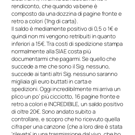
rendiconto, che quando va bene è
composto da una dozzina di pagine fronte e
retro a colori (1hg di carta).
Il saldo è mediamente positivo di 0,5 o 1€ e
quindi non mi vengono retribuiti in quanto
inferiori a 15€. Tra costi di spedizione stampa
normalmente alla SIAE costa più
documentarmi che pagarmi. Se quello che
succede a me che sono il Sig. nessuno,
succede ai tanti altri Sig. nessuno saranno
migliaia gli euro buttati in carta e
spedizioni. Oggi incredibilmente mi arriva un
plico un po’ più cicciotto, 16 pagine fronte e
retro a colori e INCREDIBILE, un saldo positivo
di oltre 20€. Sono andato subito a
controllare, e scopro che ho ricevuto quella
cifra per una canzone (che a loro dire è stata
‘rilevata’ in una trasmissione dal vivo, che ho