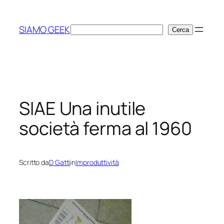
Vai
al
SIAMO GEEK
Cerca
Cerca
contenuto
SIAE Una inutile
società ferma al 1960
Scritto da
D Gatti
in
Improduttività