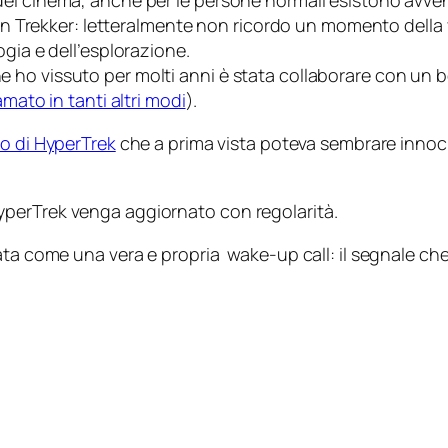
del cinema, anche per le persone
normali
esistono avven
 un Trekker: letteralmente non ricordo un momento della 
gia e dell’esplorazione.
ho vissuto per molti anni è stata collaborare con un b
mato in tanti altri modi
).
to di HyperTrek
che a prima vista poteva sembrare innoc
 HyperTrek venga aggiornato con regolarità.
nata come una vera e propria
wake-up call
: il segnale ch