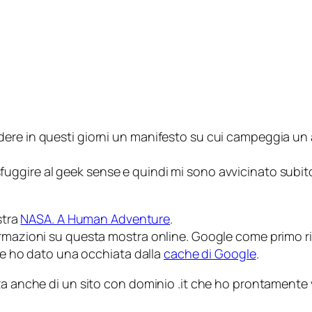
ere in questi giorni un manifesto su cui campeggia un a
uggire al g
eek sense
e quindi mi sono avvicinato subito
stra
NASA. A Human Adventure
.
rmazioni su questa mostra online. Google come primo risu
 Le ho dato una occhiata dalla
cache di Google
.
nza anche di un sito con dominio
.it
che ho prontamente v