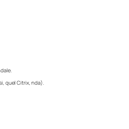
ndale.
si, quel Citrix, nda)
.