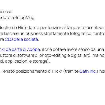
ccesso.
 ceduto a SmugMug.
clino in Flickr tanto per funzionalità quanto per rilevan
e lasciare un business strettamente fotografico, tanto 
ora
CEO della società
.
lickr da parte di Adobe
, il che poteva avere senso da una 
uttore di software di
photo-editing
e
digital art
), ma no
i, applicazioni
e
storage).
 l’errato posizionamento di Flickr (tramite
Oath Inc.
) no