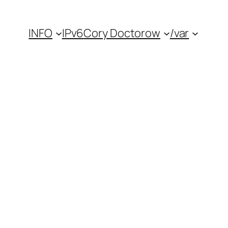
INFO
IPv6
Cory Doctorow
/var