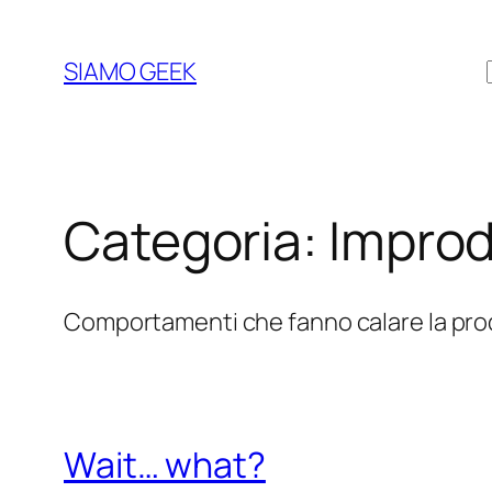
Vai
al
SIAMO GEEK
contenuto
Categoria:
Improd
Comportamenti che fanno calare la prod
Wait… what?