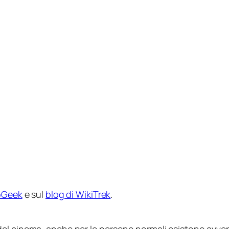
oGeek
e sul
blog di WikiTrek
.