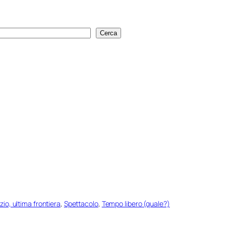
Cerca
Cerca
zio, ultima frontiera
, 
Spettacolo
, 
Tempo libero (quale?)