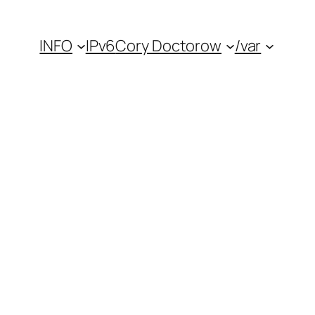
INFO
IPv6
Cory Doctorow
/var