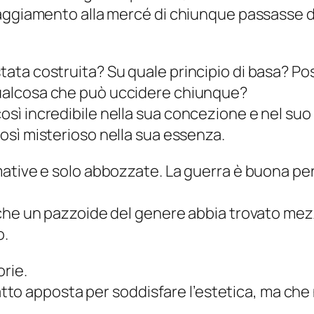
aggiamento alla mercé di chiunque passasse di
ta costruita? Su quale principio di basa? Pos
alcosa
che può uccidere
chiunque
?
sì incredibile nella sua concezione e nel su
osì misterioso nella sua essenza.
ative e solo abbozzate. La guerra è buona per 
che un pazzoide del genere abbia trovato mezz
o.
orie
.
 fatto apposta per soddisfare l’estetica, ma c