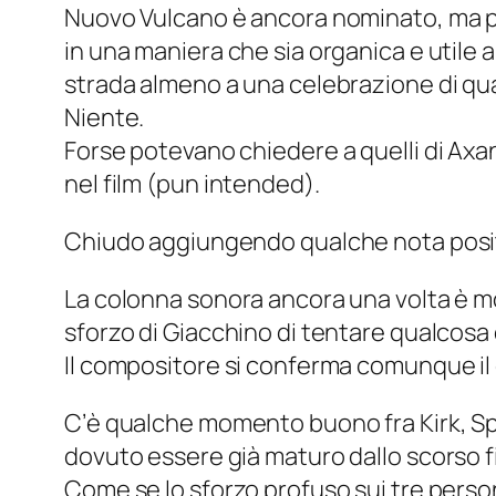
Nuovo Vulcano è ancora nominato, ma per
in una maniera che sia organica e utile 
strada almeno a una celebrazione di qua
Niente.
Forse potevano chiedere a quelli di
Axa
nel film (
pun intended
).
Chiudo aggiungendo qualche nota positi
La colonna sonora ancora una volta è mol
sforzo di Giacchino di tentare qualcosa 
Il compositore si conferma comunque il 
C’è qualche momento buono fra Kirk, Sp
dovuto essere già maturo dallo scorso f
Come se lo sforzo profuso sui tre person