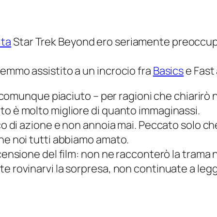
lta
Star Trek Beyond
ero seriamente preoccupa
remmo assistito a un incrocio fra
Basics
e
Fast
ia comunque piaciuto – per ragioni che chiarirò
to è molto migliore di quanto immaginassi.
cco di azione e non annoia mai. Peccato solo c
che noi tutti abbiamo amato.
ecensione del film: non ne racconterò la trama 
te rovinarvi la sorpresa, non continuate a leg