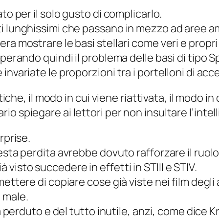
to per il solo gusto di complicarlo.
i lunghissimi che passano in mezzo ad aree amp
ra mostrare le basi stellari come veri e propri
perando quindi il problema delle basi di tipo
S
variate le proporzioni tra i portelloni di acces
tiche, il modo in cui viene riattivata, il modo in
o spiegare ai lettori per non insultare l’intel
rprise.
esta perdita avrebbe dovuto rafforzare il ruol
isto succedere in effetti in STIII e STIV.
ettere di copiare cose già viste nei film degli
 male.
ta perduto e del tutto inutile, anzi, come dice K