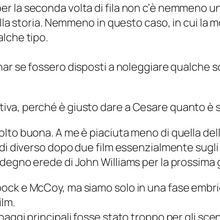
 la seconda volta di fila non c’è nemmeno un 
alla storia. Nemmeno in questo caso, in cui la 
lche tipo.
nar
se fossero disposti a noleggiare qualche s
va, perché è giusto dare a Cesare quanto è 
to buona. A me è piaciuta meno di quella delle
di diverso dopo due film essenzialmente sugli 
degno erede di John Williams per la prossima 
ock e McCoy, ma siamo solo in una fase embri
ilm.
aggi principali fosse stato troppo per gli scen