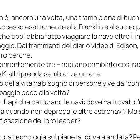
la è, ancora una volta, una trama piena di buch
 successo esattamente alla
Franklin
e al suo eq
e tipo” abbia fatto viaggiare la nave oltre i li
gio. Dai frammenti del diario video di Edison,
aro perché.
pparentemente tre – abbiano cambiato così rad
no Krall riprenda sembianze umane.
 della vita ha bisogno di persone vive da “con
ipaggio poco alla volta?
 di
api
che catturano le navi: dove ha trovato l
 fa quando non depreda le altre astronavi? Ma
fissazione del loro leader?
iato la tecnologia sul pianeta, dove è andata?