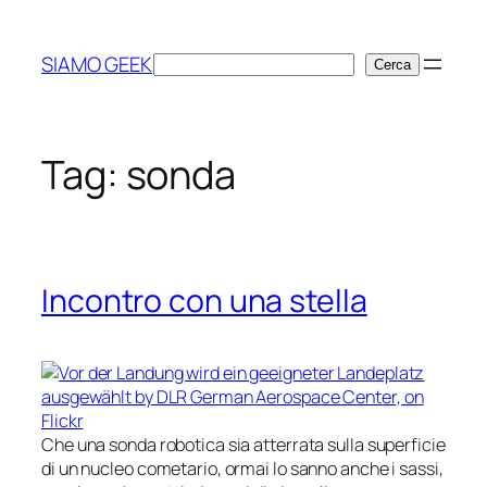
Vai
al
SIAMO GEEK
Cerca
Cerca
contenuto
Tag:
sonda
Incontro con una stella
Che una sonda robotica sia atterrata sulla superficie
di un nucleo cometario, ormai lo sanno anche i sassi,