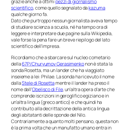
grazie anche a ottimi
pezzi di giornalismo
scientifico
, come quello segnalato da
kazuma
qualche giorno fa.
Dato che purtroppo nessun giornalista aveva tempo
di studiare scienza a scuola, né ha tempo ora di
leggere e interpretare due pagine sulla Wikipedia,
vale forse la pena fare un breve riepilogo del lato
scientifico dell’impresa.
Ricordiamo che a sbarcare sul nucleo cometario
della
67P/Churyumov Gerasimenko
non è stata la
sonda Rosetta, ma un
lander
che ha viaggiato
inseieme a lei:
Philae
. La sonda ha ricevuto il nome
dalla
Stele di Rosetta
mentre il lander ha preso il
nome dall’
Obelisco di File
, un’altra opera d’arte che
comprende iscrizioni in geroglifico egiziano e in
un’altra lingua (greco antico) e che quindi ha
contribuito alla decrittazione della antica lingua
degli abitatanti delle sponde del Nilo.
Contrariamente a quanto molti pensano, questa non
è la prima volta che un manufatto umano entra in