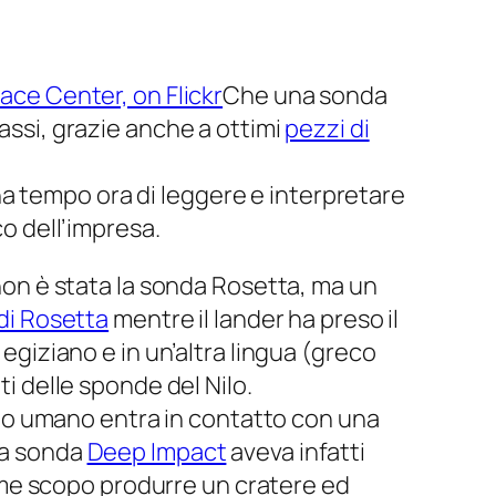
Che una sonda
sassi, grazie anche a ottimi
pezzi di
a tempo ora di leggere e interpretare
co dell’impresa.
on è stata la sonda Rosetta, ma un
di Rosetta
mentre il lander ha preso il
 egiziano e in un’altra lingua (greco
ti delle sponde del Nilo.
to umano entra in contatto con una
 la sonda
Deep Impact
aveva infatti
me scopo produrre un cratere ed