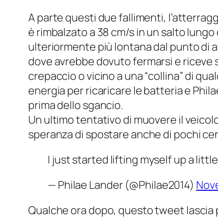
A parte questi due fallimenti, l’atterragg
è rimbalzato a 38 cm/s in un salto lung
ulteriormente più lontana dal punto di a
dove avrebbe dovuto fermarsi e riceve so
crepaccio o vicino a una “collina” di qua
energia per ricaricare le batteria e Phil
prima dello sgancio.
Un ultimo tentativo di muovere il veicol
speranza di spostare anche di pochi centi
I just started lifting myself up a lit
— Philae Lander (@Philae2014)
Nove
Qualche ora dopo, questo tweet lascia