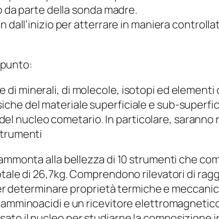
io da parte della sonda madre.
 dall’inizio per atterrare in maniera controlla
appunto:
e di minerali, di molecole, isotopi ed elementi 
iche del materiale superficiale e sub-superficia
el nucleo cometario. In particolare, saranno r
 strumenti
e ammonta alla bellezza di 10 strumenti che 
tale di 26,7kg. Comprendono rilevatori di raggi
 per determinare proprietà termiche e meccanic
i amminoacidi e un ricevitore elettromagnetic
ato il nucleo per studiarne la composizione i