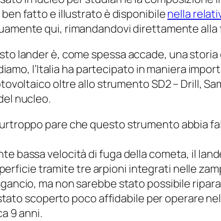
ben fatto e illustrato è disponibile
nella relat
quamente qui, rimandandovi direttamente alla f
sto lander è, come spessa accade, una storia 
ordiamo, l’Italia ha partecipato in maniera impo
otovoltaico oltre allo strumento
SD2 – Drill, S
del nucleo.
rtroppo pare che questo strumento abbia fallit
e bassa velocità di fuga della cometa, il land
uperficie tramite tre arpioni integrati nelle zampe
sgancio, ma non sarebbe stato possibile ripara
è stato scoperto poco affidabile per operare ne
ca 9 anni.