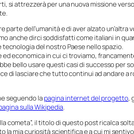
i, si attrezzerà per una nuova missione verso i
te.
re parte dell’umanità e di aver alzato un’altra v
amo anche dirci soddisfatti come italiani in 
e tecnologia del nostro Paese nello spazio.
le ed economica in cui ci troviamo, francamen
e bello usare questi casi di successo per solle
ece di lasciare che tutto continui ad andare a 
one seguendo la
pagina internet del progetto
, 
pagina sulla Wikipedia
.
a cometa”, il titolo di questo post ricalca solt
ato la mia curiosità scientifica e a cui mi sentiv