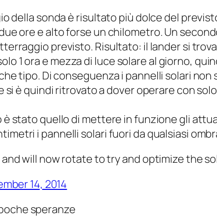
io della sonda è risultato più dolce del previsto
o due ore e alto forse un chilometro. Un secon
tterraggio previsto. Risultato: il lander si tro
lo 1 ora e mezza di luce solare al giorno, quin
lche tipo. Di conseguenza i pannelli solari non
ae si è quindi ritrovato a dover operare con sol
o è stato quello di mettere in funzione gli attu
metri i pannelli solari fuori da qualsiasi ombra
tle and will now rotate to try and optimize the s
mber 14, 2014
 poche speranze