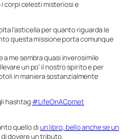
 corpi celesti misteriosi e
olta l’asticella per quanto riguarda le
quanto questa missione porta comunque
te a me sembra quasi inverosimile
vare un po’ il nostro spirito e per
rotoli in maniera sostanzialmente
gli hashtag
#LifeOnAComet
anto quello di
un libro, bello anche se un
o di dovere un tributo.