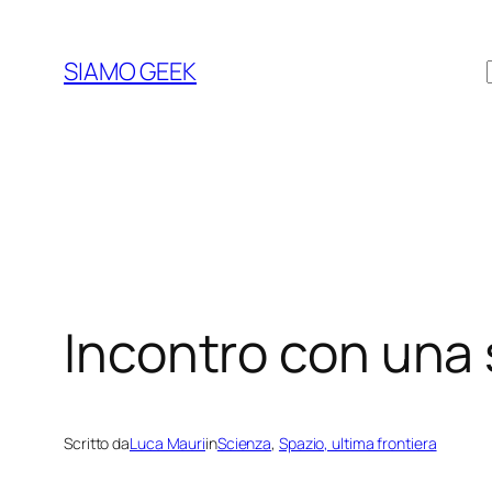
Vai
al
SIAMO GEEK
contenuto
Incontro con una 
Scritto da
Luca Mauri
in
Scienza
, 
Spazio, ultima frontiera