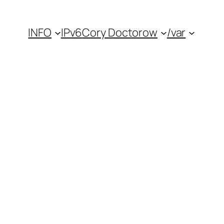
INFO
IPv6
Cory Doctorow
/var