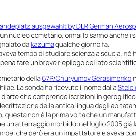
di un nucleo cometario, ormai lo sanno anche i 
gnalato da
kazuma
qualche giorno fa.
veva tempo di studiare scienza a scuola, né h
 pena fare un breve riepilogo del lato scientifi
ometario della
67P/Churyumov Gerasimenko
n
hilae
. La sonda ha ricevuto il nome dalla
Stele 
a d’arte che comprende iscrizioni in geroglifico
decrittazione della antica lingua degli abitatan
, questa non è la prima volta che un manufat
ue un atterraggio morbido: nel luglio 2005 già
empel
che però era un impattatore e aveva co