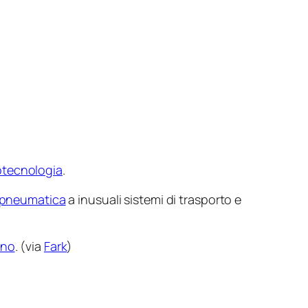
rotecnologia
.
a pneumatica
a inusuali sistemi di trasporto e
ano
. (via
Fark
)