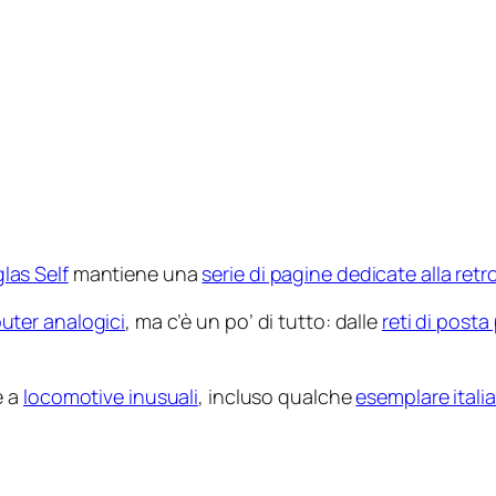
las Self
mantiene una
serie di pagine dedicate alla ret
ter analogici
, ma c’è un po’ di tutto: dalle
reti di post
e a
locomotive inusuali
, incluso qualche
esemplare itali