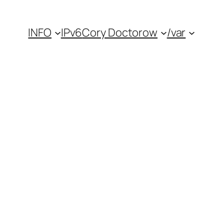
INFO
IPv6
Cory Doctorow
/var