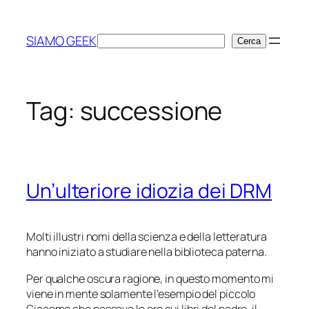
Vai
al
SIAMO GEEK
Cerca
Cerca
contenuto
Tag:
successione
Un’ulteriore idiozia dei DRM
Molti illustri nomi della scienza e della letteratura
hanno iniziato a studiare nella biblioteca paterna.
Per qualche oscura ragione, in questo momento mi
viene in mente solamente l’esempio del piccolo
Giacomo che passava le ore sui libri del padre, il