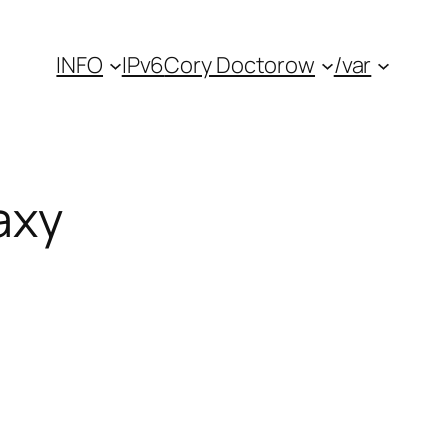
INFO
IPv6
Cory Doctorow
/var
axy