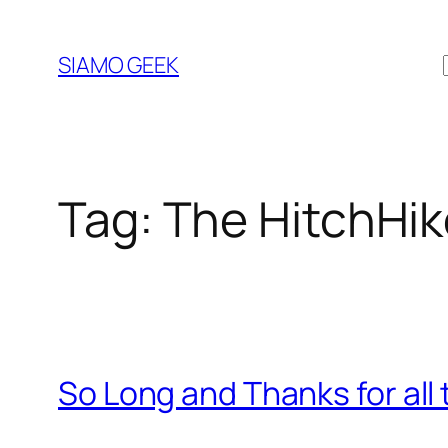
Vai
al
SIAMO GEEK
contenuto
Tag:
The HitchHik
So Long and Thanks for all 