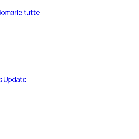
domarle tutte
ws Update