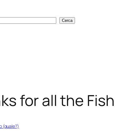
Cerca
Cerca
 for all the Fish
o (quale?)