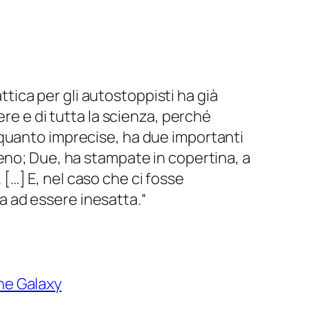
attica per gli autostoppisti ha già
ere e di tutta la scienza, perché
lquanto imprecise, ha due importanti
eno; Due, ha stampate in copertina, a
. […] E, nel caso che ci fosse
ta ad essere inesatta.
“
he Galaxy