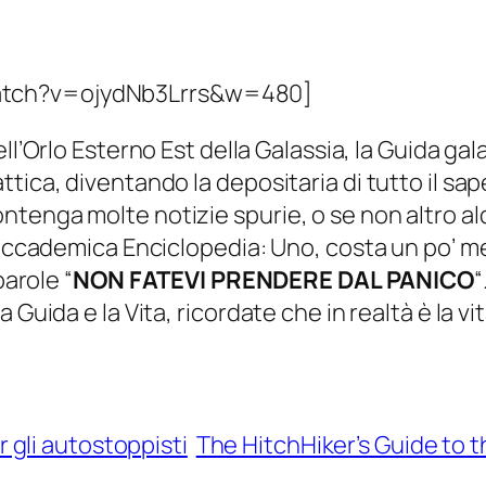
atch?v=ojydNb3Lrrs&w=480]
ll’Orlo Esterno Est della Galassia, la Guida gal
tica, diventando la depositaria di tutto il sap
ntenga molte notizie spurie, o se non altro a
ù accademica Enciclopedia: Uno, costa un po’ m
parole “
NON FATEVI PRENDERE DAL PANICO
“
 Guida e la Vita, ricordate che in realtà è la vi
r gli autostoppisti
The HitchHiker’s Guide to t