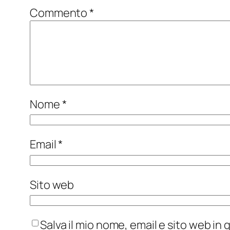
Commento
*
Nome
*
Email
*
Sito web
Salva il mio nome, email e sito web i