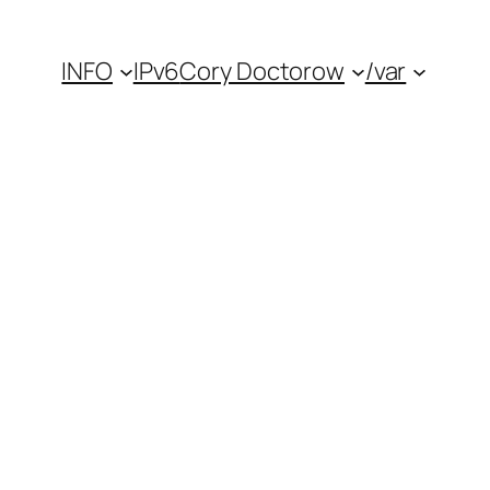
INFO
IPv6
Cory Doctorow
/var