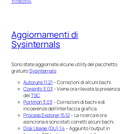
31/08/2014
Aggiornamenti di
Sysinternals
Sono state aggiornate alcune utility del pacchetto
gratuito
Sysinternals
:
Autoruns 11.21
– Correzioni di alcuni bachi.
Coreinfo 3.03
– Viene ora rilevata la presenza
del
TSC
.
Portmon 3.03
– Correzioni di bachi e di
incoerenze dell’interfaccia grafica.
Process Explorer 15.12
– La ricerca è ora
asincrona e sono stati corretti alcuni bachi.
Disk Usage (DU) 1.4
– Aggiunto l’output in