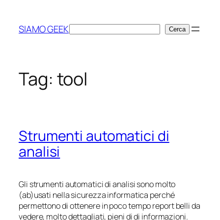
Vai
al
SIAMO GEEK
Cerca
Cerca
contenuto
Tag:
tool
Strumenti automatici di
analisi
Gli strumenti automatici di analisi sono molto
(ab)usati nella sicurezza informatica perché
permettono di ottenere in poco tempo report belli da
vedere, molto dettagliati, pieni di di informazioni.