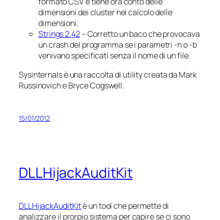
formato CSV e tiene ora conto delle
dimensioni dei cluster nel calcolo delle
dimensioni.
Strings 2.42
– Corretto un baco che provocava
un crash del programma se i parametri -n o -b
venivano specificati senza il nome di un file.
Sysinternals è una raccolta di utility creata da Mark
Russinovich e Bryce Cogswell.
15/01/2012
DLLHijackAuditKit
DLLHijackAuditKit
è un tool che permette di
analizzare il prorpio sistema per capire se ci sono