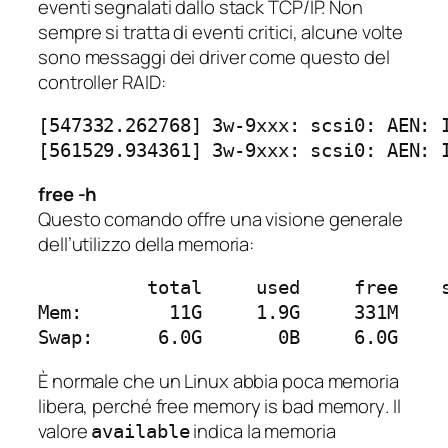
eventi segnalati dallo stack TCP/IP. Non
sempre si tratta di eventi critici, alcune volte
sono messaggi dei driver come questo del
controller RAID:
[547332.262768] 3w-9xxx: scsi0: AEN: I
[561529.934361] 3w-9xxx: scsi0: AEN: 
free -h
Questo comando offre una visione generale
dell’utilizzo della memoria:
          total     used     free    s
Mem:        11G     1.9G     331M     
Swap:      6.0G       0B     6.0G
È normale che un Linux abbia poca memoria
libera, perché
free memory is bad memory
. Il
valore
indica la memoria
available