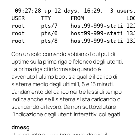
 09:27:28 up 12 days, 16:29,  3 users,
USER     TTY      FROM             LOG
root     pts/7    host99-999-stati 12J
root     pts/6    host99-999-stati 13J
root     pts/8    host99-999-stati 13
Con un solo comando abbiamo l’output di
uptime sulla prima riga e l’elenco degli utenti.
La prima riga ci informa sia quando è
avvenuto l’ultimo boot sia qual è il carico di
sistema medio degli ultimi 1, 5 e 15 minuti.
L’andamento del carico nei tre lassi di tempo
indica anche se il sistema si sta caricando o
scaricando di lavoro. Da non sottovalutare
l’indicazione degli utenti interattivi collegati.
dmesg
Un’occhiata a cosa ha a avuto da dire il