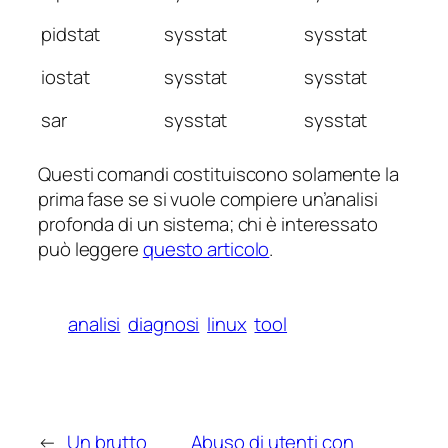
pidstat
sysstat
sysstat
iostat
sysstat
sysstat
sar
sysstat
sysstat
Questi comandi costituiscono solamente la
prima fase se si vuole compiere un’analisi
profonda di un sistema; chi è interessato
può leggere
questo articolo
.
analisi
diagnosi
linux
tool
←
Un brutto
Abuso di utenti con