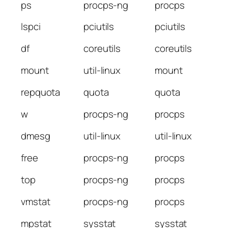
ps
procps-ng
procps
lspci
pciutils
pciutils
df
coreutils
coreutils
mount
util-linux
mount
repquota
quota
quota
w
procps-ng
procps
dmesg
util-linux
util-linux
free
procps-ng
procps
top
procps-ng
procps
vmstat
procps-ng
procps
mpstat
sysstat
sysstat