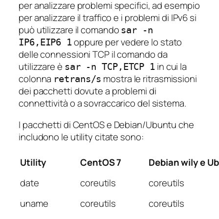
per analizzare problemi specifici, ad esempio
per analizzare il traffico e i problemi di IPv6 si
può utilizzare il comando
sar -n
oppure per vedere lo stato
IP6,EIP6 1
delle connessioni TCP il comando da
utilizzare è
in cui la
sar -n TCP,ETCP 1
colonna
mostra le ritrasmissioni
retrans/s
dei pacchetti dovute a problemi di
connettività o a sovraccarico del sistema.
I pacchetti di CentOS e Debian/Ubuntu che
includono le utility citate sono:
Utility
CentOS 7
Debian
wily e U
date
coreutils
coreutils
uname
coreutils
coreutils