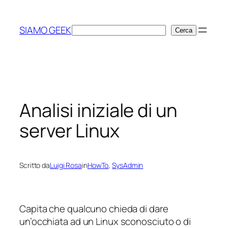
Vai
al
SIAMO GEEK
Cerca
Cerca
contenuto
Analisi iniziale di un
server Linux
Scritto da
Luigi Rosa
in
HowTo
, 
SysAdmin
Capita che qualcuno chieda di dare
un’occhiata ad un Linux sconosciuto o di