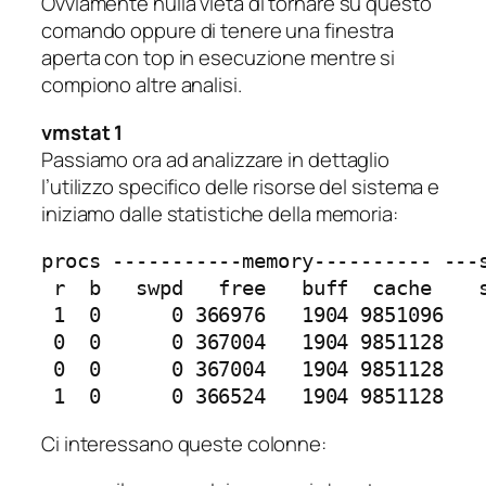
Ovviamente nulla vieta di tornare su questo
comando oppure di tenere una finestra
aperta con top in esecuzione mentre si
compiono altre analisi.
vmstat 1
Passiamo ora ad analizzare in dettaglio
l’utilizzo specifico delle risorse del sistema e
iniziamo dalle statistiche della memoria:
procs -----------memory---------- ---s
 r  b   swpd   free   buff  cache    s
 1  0      0 366976   1904 9851096    
 0  0      0 367004   1904 9851128    
 0  0      0 367004   1904 9851128    
 1  0      0 366524   1904 9851128   
Ci interessano queste colonne: