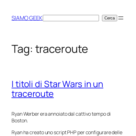
Vai
al
SIAMO GEEK
Cerca
Cerca
contenuto
Tag:
traceroute
I titoli di Star Wars in un
traceroute
Ryan Werber era annoiato dal cattivo tempo di
Boston.
Ryan ha creato uno script PHP per configurare delle