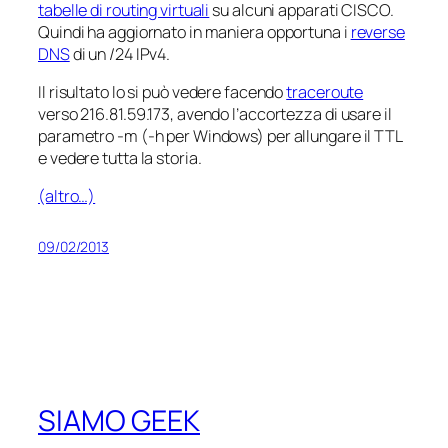
tabelle di routing virtuali
su alcuni apparati CISCO.
Quindi ha aggiornato in maniera opportuna i
reverse
DNS
di un /24 IPv4.
Il risultato lo si può vedere facendo
traceroute
verso 216.81.59.173, avendo l’accortezza di usare il
parametro -m (-h per Windows) per allungare il TTL
e vedere tutta la storia.
(altro…)
09/02/2013
SIAMO GEEK