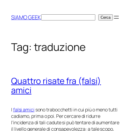
Vai
al
SIAMO GEEK
Cerca
Cerca
contenuto
Tag:
traduzione
Quattro risate fra (falsi)
amici
I
falsi amici
sono trabocchetti in cui più o meno tutti
cadiamo, prima o poi. Per cercare di ridurre
l’incidenza di tali cadute si può tentare di aumentare
il livello generale di consapevolezza: a tale scopo,