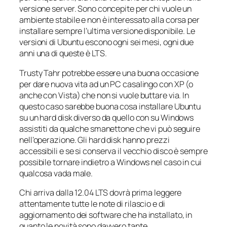
versione server. Sono concepite per chi vuole un
ambiente stabile e non è interessato alla corsa per
installare sempre l’ultima versione disponibile. Le
versioni di Ubuntu escono ogni sei mesi, ogni due
anni una di queste è LTS.
Trusty Tahr potrebbe essere una buona occasione
per dare nuova vita ad un PC casalingo con XP (o
anche con Vista) che non si vuole buttare via. In
questo caso sarebbe buona cosa installare Ubuntu
su un hard disk diverso da quello con su Windows
assistiti da qualche smanettone che vi può seguire
nell’operazione. Gli hard disk hanno prezzi
accessibili e se si conserva il vecchio disco è sempre
possibile tornare indietro a Windows nel caso in cui
qualcosa vada male.
Chi arriva dalla 12.04 LTS dovrà prima leggere
attentamente tutte le note di rilascio e di
aggiornamento dei software che ha installato, in
quanto le novità sono davvero tante.