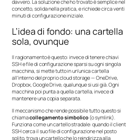
davvero. La soluzione che ho trovato è semplice nel
concetto, solida nella pratica, e richiede circa venti
minuti di configurazione iniziale.
L’idea di fondo: una cartella
sola, ovunque
Il ragionamento è questo: invece di tenere chiavi
SSH e file di configurazione sparsi su ogni singola
macchina, si mette tutto in un’unica cartella
all’interno del proprio cloud storage — OneDrive,
Dropbox, Google Drive, qualunque si usi già. Ogni
macchina poi
punta
a quella cartella, invece di
mantenere una copia separata.
Il meccanismo che rende possibile tutto questo si
chiama
collegamento simbolico
(o
symlink
).
Funziona come un cartello stradale: quando il client
SSH cerca il suo file di configurazione nel posto
solito, trova un cartello che lo reindirizza alla