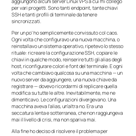
aggiungono alcuni server Linux VPS a cui mi collego
per vari progetti. Sono tanti endpoint, tante chiavi
SSH e tanti profili di terminale da tenere
sincronizzati.
Per un po’ ho semplicemente convissuto col caos.
Ogni volta che configuravo una nuova macchina, o
reinstallavo un sistema operativo, ripetevo lo stesso
rituale: ricreare la configurazione SSH, copiare le
chiavi in qualche modo, reinserire tutti gli alias degli
host, riconfigurare colori e font del terminale. E ogni
volta che cambiavo qualcosa su una macchina — un
nuovo server da aggiungere, una nuova chiave da
registrare — dovevo ricordarmi di replicare quella
modifica su tutte le altre. Inevitabilmente, me ne
dimenticavo. Le configurazioni divergevano. Una
macchina aveva l’alias, un’altra no. Era una
seccatura lenta e sotterranea, che non raggiungeva
mai il livello di crisi, ma non spariva mai.
Alla fine ho deciso di risolvere il problema per