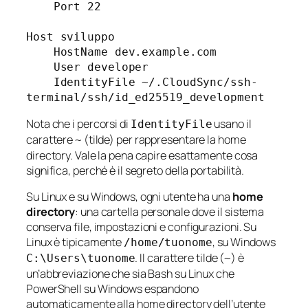
    Port 22

Host sviluppo

    HostName dev.example.com

    User developer

    IdentityFile ~/.CloudSync/ssh-
Nota che i percorsi di
usano il
IdentityFile
carattere
(tilde) per rappresentare la home
~
directory. Vale la pena capire esattamente cosa
significa, perché è il segreto della portabilità.
Su Linux e su Windows, ogni utente ha una
home
directory
: una cartella personale dove il sistema
conserva file, impostazioni e configurazioni. Su
Linux è tipicamente
, su Windows
/home/tuonome
. Il carattere tilde (
) è
C:\Users\tuonome
~
un’abbreviazione che sia Bash su Linux che
PowerShell su Windows espandono
automaticamente alla home directory dell’utente