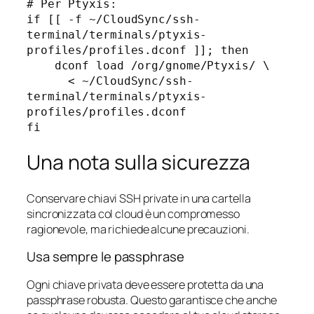
# Per Ptyxis:

if [[ -f ~/CloudSync/ssh-
terminal/terminals/ptyxis-
profiles/profiles.dconf ]]; then

    dconf load /org/gnome/Ptyxis/ \

      < ~/CloudSync/ssh-
terminal/terminals/ptyxis-
profiles/profiles.dconf

Una nota sulla sicurezza
Conservare chiavi SSH private in una cartella
sincronizzata col cloud è un compromesso
ragionevole, ma richiede alcune precauzioni.
Usa sempre le passphrase
Ogni chiave privata deve essere protetta da una
passphrase robusta. Questo garantisce che anche