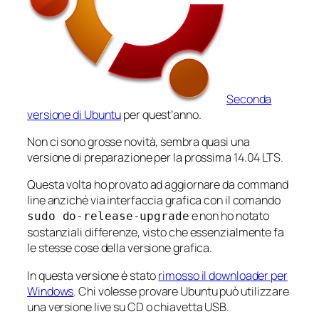
Seconda
versione di Ubuntu
per quest’anno.
Non ci sono grosse novità, sembra quasi una
versione di preparazione per la prossima 14.04 LTS.
Questa volta ho provato ad aggiornare da command
line anziché via interfaccia grafica con il comando
e non ho notato
sudo do-release-upgrade
sostanziali differenze, visto che essenzialmente fa
le stesse cose della versione grafica.
In questa versione è stato
rimosso il downloader per
Windows
. Chi volesse provare Ubuntu può utilizzare
una versione live su CD o chiavetta USB.