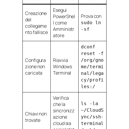
Esegui
Creazione
Prova con
PowerShel
del
l come
sudo ln
collegame
Amministr
-sf
nto fallisce
atore
dconf
reset -f
Configura
Riavvia
/org/gno
zione non
Windows
me/termi
caricata
Terminal
nal/lega
cy/profi
les:/
Verifica
ls -la
che la
sincronizz
~/CloudS
Chiavi non
azione
ync/ssh-
trovate
cloud sia
terminal