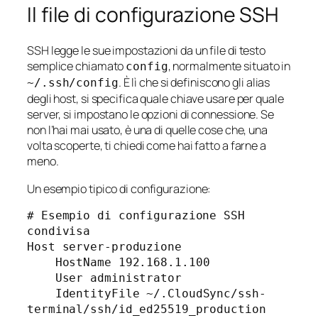
Il file di configurazione SSH
SSH legge le sue impostazioni da un file di testo
semplice chiamato
, normalmente situato in
config
. È lì che si definiscono gli alias
~/.ssh/config
degli host, si specifica quale chiave usare per quale
server, si impostano le opzioni di connessione. Se
non l’hai mai usato, è una di quelle cose che, una
volta scoperte, ti chiedi come hai fatto a farne a
meno.
Un esempio tipico di configurazione:
# Esempio di configurazione SSH 
condivisa

Host server-produzione

    HostName 192.168.1.100

    User administrator

    IdentityFile ~/.CloudSync/ssh-
terminal/ssh/id_ed25519_production
