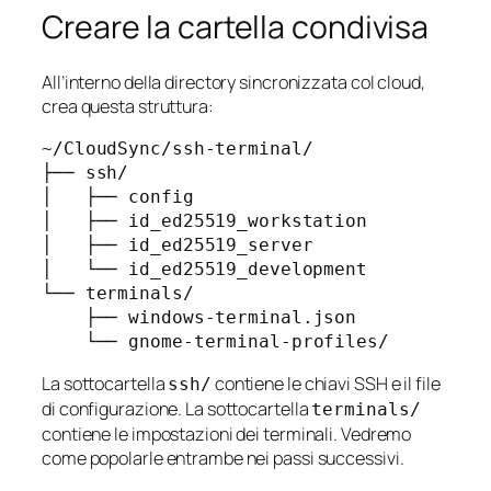
Creare la cartella condivisa
All’interno della directory sincronizzata col cloud,
crea questa struttura:
~/CloudSync/ssh-terminal/

├── ssh/

│   ├── config

│   ├── id_ed25519_workstation

│   ├── id_ed25519_server

│   └── id_ed25519_development

└── terminals/

    ├── windows-terminal.json

La sottocartella
contiene le chiavi SSH e il file
ssh/
di configurazione. La sottocartella
terminals/
contiene le impostazioni dei terminali. Vedremo
come popolarle entrambe nei passi successivi.