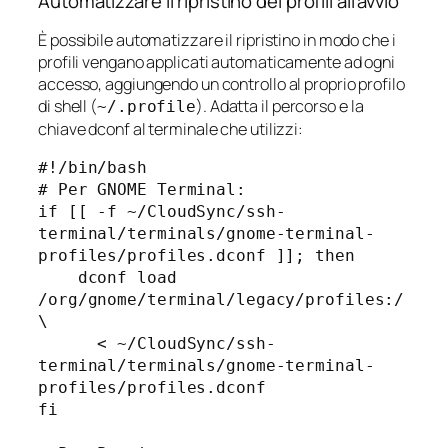
Automatizzare il ripristino dei profili all’avvio
È possibile automatizzare il ripristino in modo che i
profili vengano applicati automaticamente ad ogni
accesso, aggiungendo un controllo al proprio profilo
di shell (
). Adatta il percorso e la
~/.profile
chiave dconf al terminale che utilizzi:
#!/bin/bash

# Per GNOME Terminal:

if [[ -f ~/CloudSync/ssh-
terminal/terminals/gnome-terminal-
profiles/profiles.dconf ]]; then

    dconf load 
/org/gnome/terminal/legacy/profiles:/ 
\

      < ~/CloudSync/ssh-
terminal/terminals/gnome-terminal-
profiles/profiles.dconf

fi
