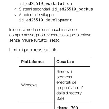
id_ed25519_workstation
Sistemi secondari:
id_ed25519_backup
Ambienti di sviluppo:
id_ed25519_development
In questo modo, se una macchina viene
compromessa, puoi revocare solo quella chiave
senza influire su tutto il resto.
Limita i permessi sui file
Piattaforma
Cosa fare
Rimuovi i
permessi
ereditati del
Windows
gruppo “Utenti”
dalla directory
SSH
chmod 700