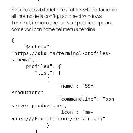
È anche possibile definire profili SSH direttamente
all’interno della configurazione di Windows
Terminal, in modo che i server specifici appaiano
come voci con nome nel menu a tendina:
{

    "$schema": 
"https://aka.ms/terminal-profiles-
schema",

    "profiles": {

        "list": [

            {

                "name": "SSH 
Produzione",

                "commandline": "ssh 
server-produzione",

                "icon": "ms-
appx:///ProfileIcons/server.png"

            }

        ]
