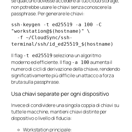
se qualcuno dovesse accedere al tuo cloud storage,
non potrebbe usare le chiavi senza conoscere la
passphrase. Per generare le chiavi:
ssh-keygen -t ed25519 -a 100 -C 
"workstation@$(hostname)" \

  -f ~/CloudSync/ssh-
Il flag
seleziona un algoritmo
-t ed25519
moderno ed efficiente. Il flag
aumenta il
-a 100
numero di cicli di derivazione della chiave, rendendo
significativamente più difficile un attacco a forza
bruta sulla passphrase.
Usa chiavi separate per ogni dispositivo
Invece di condividere una singola coppia di chiavi su
tutte le macchine, mantieni chiavi distinte per
dispositivo o livello di fiducia:
Workstation principale: