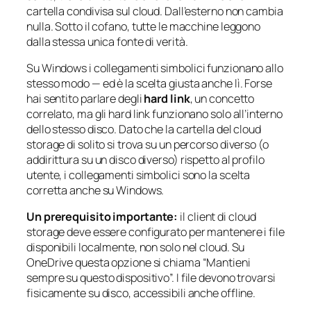
cartella condivisa sul cloud. Dall’esterno non cambia
nulla. Sotto il cofano, tutte le macchine leggono
dalla stessa unica fonte di verità.
Su Windows i collegamenti simbolici funzionano allo
stesso modo — ed è la scelta giusta anche lì. Forse
hai sentito parlare degli
hard link
, un concetto
correlato, ma gli hard link funzionano solo all’interno
dello stesso disco. Dato che la cartella del cloud
storage di solito si trova su un percorso diverso (o
addirittura su un disco diverso) rispetto al profilo
utente, i collegamenti simbolici sono la scelta
corretta anche su Windows.
Un prerequisito importante:
il client di cloud
storage deve essere configurato per mantenere i file
disponibili localmente, non solo nel cloud. Su
OneDrive questa opzione si chiama “Mantieni
sempre su questo dispositivo”. I file devono trovarsi
fisicamente su disco, accessibili anche offline.