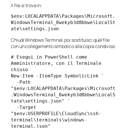
Il file si trova in:
$env:LOCALAPPDATA\Packages\Microsoft.
WindowsTerminal_8wekyb3d8bbwe\LocalSt
Chiudi Windows Terminal, poi sostituisci quel file
con un collegamento simbolico alla copia condivisa:
# Esegui in PowerShell come 
Amministratore, con il Terminale 
chiuso

New-Item -ItemType SymbolicLink `

  -Path 
"$env:LOCALAPPDATA\Packages\Microsoft
.WindowsTerminal_8wekyb3d8bbwe\LocalS
tate\settings.json" `

  -Target 
"$env:USERPROFILE\CloudSync\ssh-
terminal\terminals\windows-