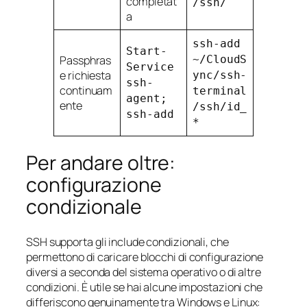
completat
/ssh/
a
ssh-add
Start-
Passphras
~/CloudS
Service
e richiesta
ync/ssh-
ssh-
continuam
terminal
agent;
ente
/ssh/id_
ssh-add
*
Per andare oltre:
configurazione
condizionale
SSH supporta gli include condizionali, che
permettono di caricare blocchi di configurazione
diversi a seconda del sistema operativo o di altre
condizioni. È utile se hai alcune impostazioni che
differiscono genuinamente tra Windows e Linux: