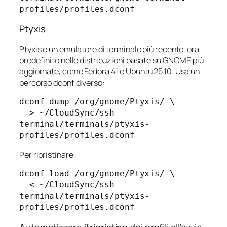
Ptyxis
Ptyxis è un emulatore di terminale più recente, ora
predefinito nelle distribuzioni basate su GNOME più
aggiornate, come Fedora 41 e Ubuntu 25.10. Usa un
percorso dconf diverso:
dconf dump /org/gnome/Ptyxis/ \

  > ~/CloudSync/ssh-
terminal/terminals/ptyxis-
Per ripristinare:
dconf load /org/gnome/Ptyxis/ \

  < ~/CloudSync/ssh-
terminal/terminals/ptyxis-