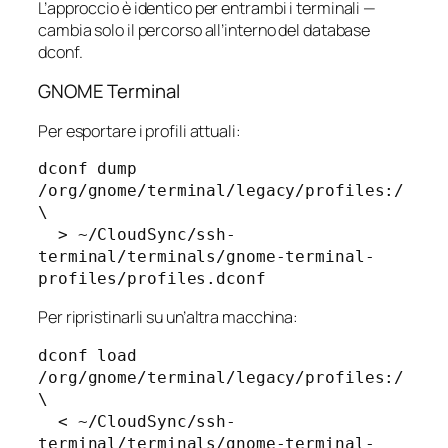
L’approccio è identico per entrambi i terminali —
cambia solo il percorso all’interno del database
dconf.
GNOME Terminal
Per esportare i profili attuali:
dconf dump 
/org/gnome/terminal/legacy/profiles:/ 
\

  > ~/CloudSync/ssh-
terminal/terminals/gnome-terminal-
Per ripristinarli su un’altra macchina:
dconf load 
/org/gnome/terminal/legacy/profiles:/ 
\

  < ~/CloudSync/ssh-
terminal/terminals/gnome-terminal-