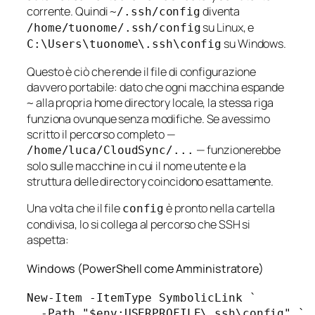
corrente. Quindi
diventa
~/.ssh/config
su Linux, e
/home/tuonome/.ssh/config
su Windows.
C:\Users\tuonome\.ssh\config
Questo è ciò che rende il file di configurazione
davvero portabile: dato che ogni macchina espande
alla propria home directory locale, la stessa riga
~
funziona ovunque senza modifiche. Se avessimo
scritto il percorso completo —
— funzionerebbe
/home/luca/CloudSync/...
solo sulle macchine in cui il nome utente e la
struttura delle directory coincidono esattamente.
Una volta che il file
è pronto nella cartella
config
condivisa, lo si collega al percorso che SSH si
aspetta:
Windows (PowerShell come Amministratore)
New-Item -ItemType SymbolicLink `

  -Path "$env:USERPROFILE\.ssh\config" `
