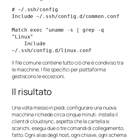
# ~/.ssh/config

Include ~/.ssh/config.d/common.conf

Match exec "uname -s | grep -q 
^Linux"

    Include 
Il file comune contiene tutto ciò che è condiviso tra
le macchine. I file specifici per piattaforma
gestiscono le eccezioni.
Il risultato
Una volta messo in piedi, configurare una nuova
macchina richiede circa cinque minuti: installa il
client di cloud sync, aspetta che la cartella si
scarichi, esegui due o tre comandi di collegamento,
fatto. Ogni alias degli host, ogni chiave, ogni schema