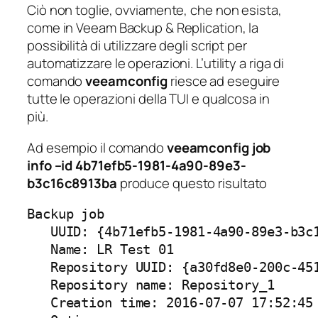
Ciò non toglie, ovviamente, che non esista,
come in Veeam Backup & Replication, la
possibilità di utilizzare degli script per
automatizzare le operazioni. L’utility a riga di
comando
veeamconfig
riesce ad eseguire
tutte le operazioni della TUI e qualcosa in
più.
Ad esempio il comando
veeamconfig job
info –id 4b71efb5-1981-4a90-89e3-
b3c16c8913ba
produce questo risultato
Backup job

   UUID: {4b71efb5-1981-4a90-89e3-b3c1
   Name: LR Test 01

   Repository UUID: {a30fd8e0-200c-451
   Repository name: Repository_1

   Creation time: 2016-07-07 17:52:45
