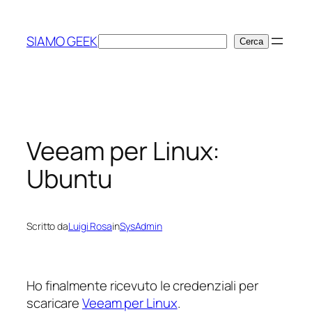
Vai
al
SIAMO GEEK
Cerca
Cerca
contenuto
Veeam per Linux:
Ubuntu
Scritto da
Luigi Rosa
in
SysAdmin
Ho finalmente ricevuto le credenziali per
scaricare
Veeam per Linux
.