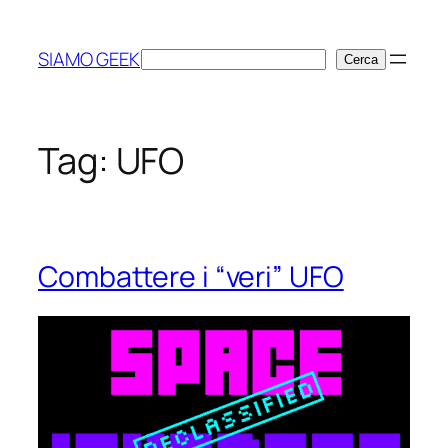
Vai
al
SIAMO GEEK
Cerca
Cerca
contenuto
Tag:
UFO
Combattere i “veri” UFO