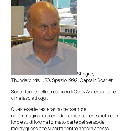
Stingray
,
Thunderbirds
,
UFO
,
Spazio 1999
,
Captain Scarlet
.
Sono alcune delle creazioni di Gerry Anderson, che
ci ha lasciati oggi.
Queste serie resteranno per sempre
nell’immaginario di chi, da bambino, è cresciuto con
loro e su di loro ha formato parte del senso del
meraviglioso che si porta dentro ancora adesso.