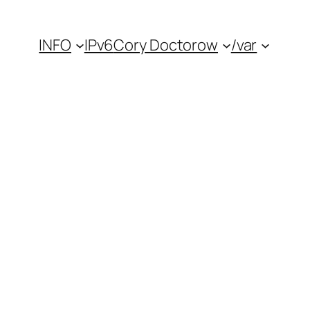
INFO
IPv6
Cory Doctorow
/var