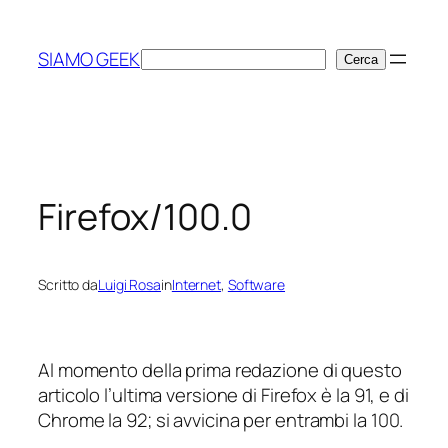
Vai
al
SIAMO GEEK
Cerca
Cerca
contenuto
Firefox/100.0
Scritto da
Luigi Rosa
in
Internet
, 
Software
Al momento della prima redazione di questo
articolo l’ultima versione di Firefox è la 91, e di
Chrome la 92; si avvicina per entrambi la 100.