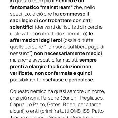
In questo esempio
il nemico è un
fantomatico “
mainstream
“
che, nello
specifico, è ciò che ha
commesso il
sacrilegio di controbattere con dati
scientifici
(derivanti da risultati di ricerche
realizzate con il metodo scientifico)
le
affermazioni degli eroi
(ossia di tutte
quelle persone
“non sono sul libero paga di
nessuno”
)
non necessariamente medici
,
ma anche avvocati o farmacisti,
sempre
pronti a elargire facili soluzioni non
verificate, non confermate e quindi
possibilmente
rischiose e pericolose.
Qquesto nemico ha quasi sempre un nome,
anzi più nomi. Persone (Burioni, Pregliasco,
Capua, Lo Palco, Gates, Biden, per citarne
alcuni) o enti (primi fra tutti OMS, ISS, Patto
Trasversale per la Scienza). Questi sono