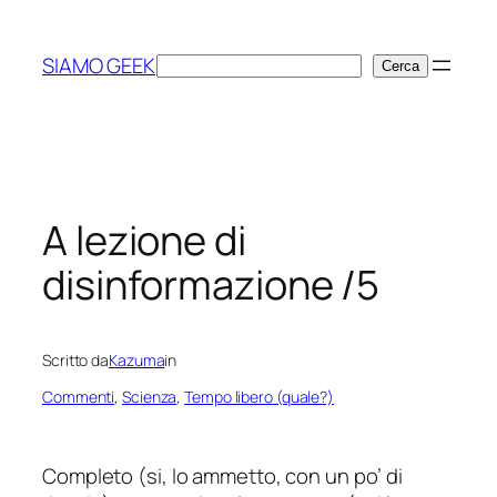
Vai
al
SIAMO GEEK
Cerca
Cerca
contenuto
A lezione di
disinformazione /5
Scritto da
Kazuma
in
Commenti
, 
Scienza
, 
Tempo libero (quale?)
Completo (
si, lo ammetto, con un po’ di