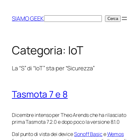
Vai
al
SIAMO GEEK
Cerca
Cerca
contenuto
Categoria:
IoT
La “S” di “IoT” sta per “Sicurezza”
Tasmota 7 e 8
Dicembre intenso per Theo Arends che ha rilasciato
prima Tasmota 7.2.0 e dopo poco la versione 8.1.0
Dal punto di vista dei device
Sonoff Basic
e
Wemos