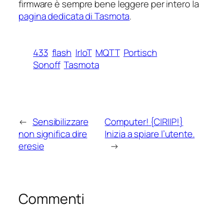
firmware è sempre bene leggere per intero la
pagina dedicata di Tasmota
.
433
flash
lrIoT
MQTT
Portisch
Sonoff
Tasmota
←
Sensibilizzare
Computer! {CIRIIP!}
non significa dire
Inizia a spiare l’utente.
eresie
→
Commenti