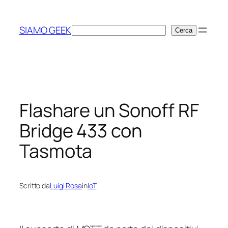
Vai
al
SIAMO GEEK
Cerca
Cerca
contenuto
Flashare un Sonoff RF
Bridge 433 con
Tasmota
Scritto da
Luigi Rosa
in
IoT