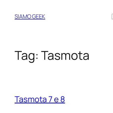
Vai
al
SIAMO GEEK
contenuto
Tag:
Tasmota
Tasmota 7 e 8