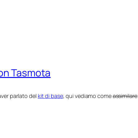
con Tasmota
aver parlato del
kit di base
, qui vediamo come
assimilare