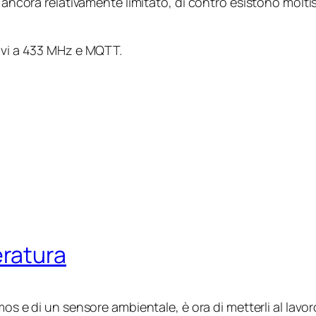
è ancora relativamente limitato, di contro esistono molt
tivi a 433 MHz e MQTT.
ratura
s e di un sensore ambientale, è ora di metterli al lavor