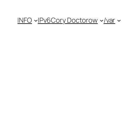
INFO
IPv6
Cory Doctorow
/var