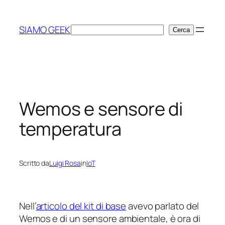
Vai
al
SIAMO GEEK
Cerca
Cerca
contenuto
Wemos e sensore di
temperatura
Scritto da
Luigi Rosa
in
IoT
Nell’
articolo del kit di base
avevo parlato del
Wemos e di un sensore ambientale, è ora di