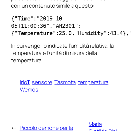
con un contenuto simile a questo:
{"Time":"2019-10-
05T11:00:36","AM2301": 
{"Temperature":25.0,"Humidity":43.4},
In cui vengono indicate l’umidità relativa, la
temperatura e l’unità di misura della
temperatura.
lrIoT
sensore
Tasmota
temperatura
Wemos
Maria
←
Piccolo demone per la