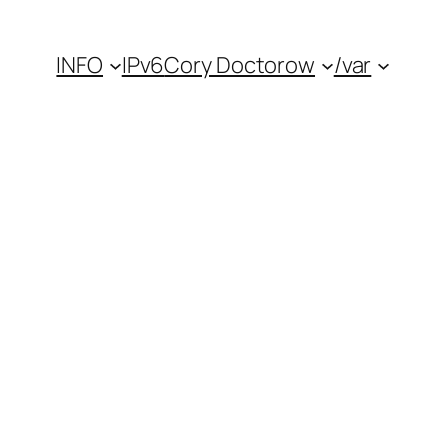
INFO
IPv6
Cory Doctorow
/var