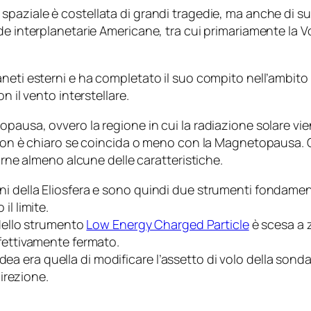
e spaziale è costellata di grandi tragedie, ma anche di 
de interplanetarie Americane, tra cui primariamente la
V
eti esterni e ha completato il suo compito nell’ambito d
n il vento interstellare.
pausa, ovvero la regione in cui la radiazione solare vie
 non è chiaro se coincida o meno con la Magnetopausa. O
carne almeno alcune delle caratteristiche.
 della Eliosfera e sono quindi due strumenti fondamental
l limite.
 dello strumento
Low Energy Charged Particle
è scesa a z
ffettivamente fermato.
l’idea era quella di modificare l’assetto di volo della son
direzione.