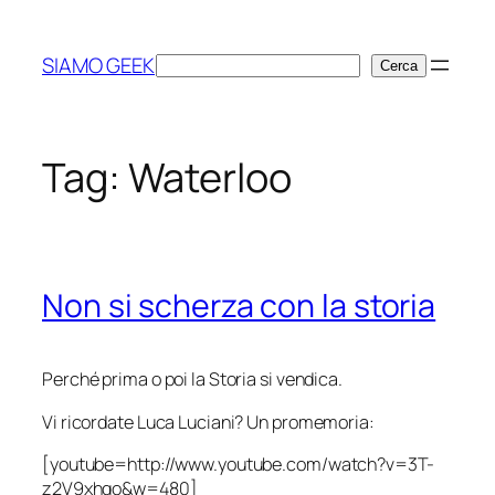
Vai
al
SIAMO GEEK
Cerca
Cerca
contenuto
Tag:
Waterloo
Non si scherza con la storia
Perché prima o poi la Storia si vendica.
Vi ricordate Luca Luciani? Un promemoria:
[youtube=http://www.youtube.com/watch?v=3T-
z2V9xhgo&w=480]