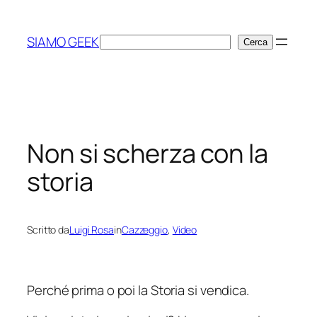
Vai
al
SIAMO GEEK
Cerca
Cerca
contenuto
Non si scherza con la
storia
Scritto da
Luigi Rosa
in
Cazzeggio
, 
Video
Perché prima o poi la Storia si vendica.