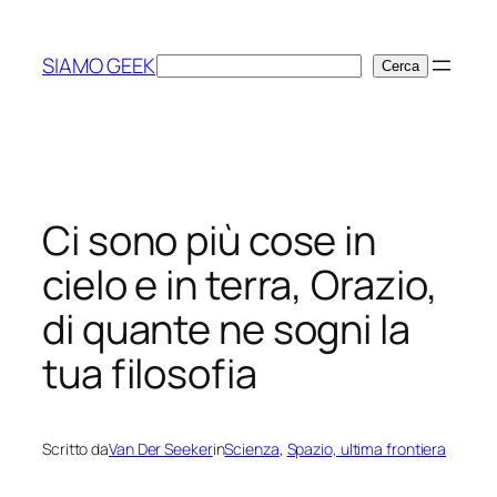
Vai
al
SIAMO GEEK
Cerca
Cerca
contenuto
Ci sono più cose in
cielo e in terra, Orazio,
di quante ne sogni la
tua filosofia
Scritto da
Van Der Seeker
in
Scienza
, 
Spazio, ultima frontiera