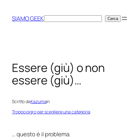
Vai
al
SIAMO GEEK
Cerca
Cerca
contenuto
Essere (giù) o non
essere (giù)…
Scritto da
Kazuma
in
Troppo pigro per scegliere una categoria
… questo è il problema.