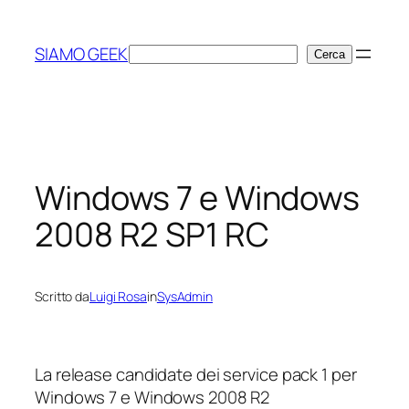
Vai
al
SIAMO GEEK
Cerca
Cerca
contenuto
Windows 7 e Windows
2008 R2 SP1 RC
Scritto da
Luigi Rosa
in
SysAdmin
La release candidate dei service pack 1 per
Windows 7 e Windows 2008 R2