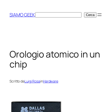
Vai
al
SIAMO GEEK
Cerca
Cerca
contenuto
Orologio atomico in un
chip
Scritto da
Luigi Rosa
in
Hardware